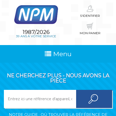
S'IDENTIFIER
1987/2026
MON PANIER
39 ANS À VOTRE SERVICE
Menu
NE CHERCHEZ PLUS - NOUS AVONS LA
PIÈCE
NOTRE GUIDE : OÙ TROUVER LA RÉFÉRENCE DE