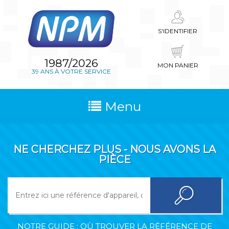
S'IDENTIFIER
1987/2026
MON PANIER
39 ANS À VOTRE SERVICE
Menu
NE CHERCHEZ PLUS - NOUS AVONS LA
PIÈCE
NOTRE GUIDE : OÙ TROUVER LA RÉFÉRENCE DE