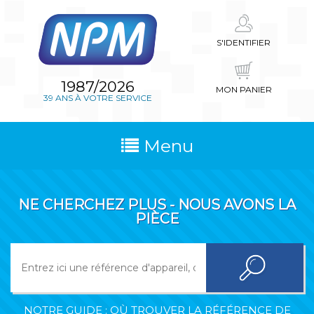
S'IDENTIFIER
1987/2026
MON PANIER
39 ANS À VOTRE SERVICE
Menu
NE CHERCHEZ PLUS - NOUS AVONS LA
PIÈCE
NOTRE GUIDE : OÙ TROUVER LA RÉFÉRENCE DE