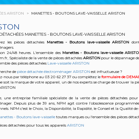
ÉES ARISTON
MANETTES - BOUTONS LAVE-VAISSELLE ARISTON
STON
 DÉTACHÉES MANETTES - BOUTONS LAVE-VAISSELLE ARISTON
ez les pièces détachées
Manettes - Boutons lave-vaisselle
ARISTON
dont
énagers.
son 24/48 heures. L'ensemble des
Manettes - Boutons lave-vaisselle
ARIST
r, Spécialiste de la vente de pièces détachées
ARISTON
pour le dépannage de
semble des pièces détachées
Lave-vaisselle ARISTON
cherche de
pièce détachée électroménager ARISTON
est infructueuse ?
z-nous par téléphone au 03 20 62 27 37
ou complétez le
formulaire de DEM
e soit la marque de votre appareil, un de nos experts se charge de trouver la pi
e ARISTON
, une entreprise familiale spécialiste de la vente de pièces détachées pour 
énager. Depuis plus de 39 ans, NPM agit contre l’obsolescence programmée e
nels. NPM c'est le Choix, la Disponibilité, la Rapidité, le Conseil et la Qualité de 
nettes - Boutons lave-vaisselle
toutes marques ou l'ensemble des pièces déta
pièces détachées pour tous les appareils
ARISTON