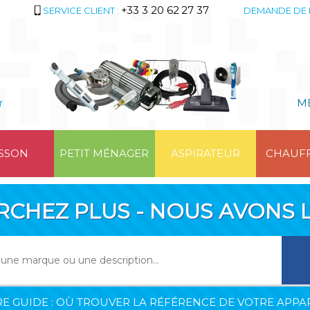
+33 3 20 62 27 37
SERVICE CLIENT :
DEMANDE DE 
r
M
SSON
PETIT MÉNAGER
ASPIRATEUR
CHAUF
RCHEZ PLUS - NOUS AVONS L
E GUIDE : OÙ TROUVER LA RÉFÉRENCE DE VOTRE APPAR