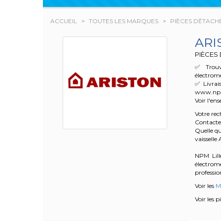
ACCUEIL
TOUTES LES MARQUES
PIÈCES DÉTACH
ARI
PIÈCES
✅ Trouv
électrom
✅ Livrai
www.npm.f
Voir l'en
Votre re
Contacte
Quelle qu
vaissell
NPM Lille
électrom
profession
Voir les
Ma
Voir les 