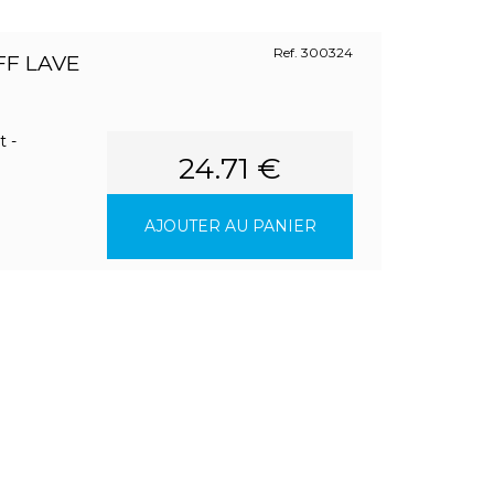
Ref. 300324
F LAVE
t -
24.71 €
AJOUTER AU PANIER