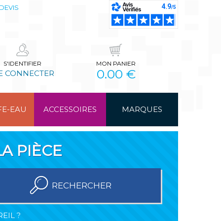
DEVIS
S'IDENTIFIER
MON PANIER
0.00 €
E CONNECTER
FE-EAU
ACCESSOIRES
MARQUES
A PIÈCE
RECHERCHER
EIL ?