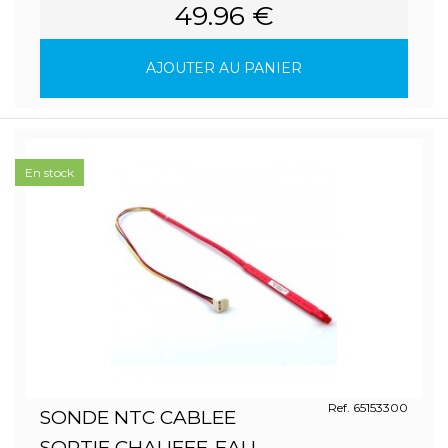
49.96 €
AJOUTER AU PANIER
En stock
Ref. 65153300
SONDE NTC CABLEE
SORTIE CHAUFFE-EAU