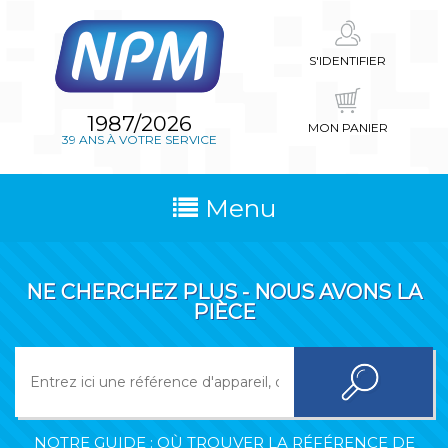
S'IDENTIFIER
1987/2026
MON PANIER
39 ANS À VOTRE SERVICE
Menu
NE CHERCHEZ PLUS - NOUS AVONS LA
PIÈCE
NOTRE GUIDE : OÙ TROUVER LA RÉFÉRENCE DE