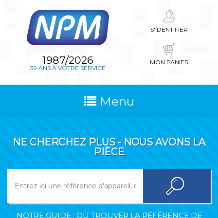
S'IDENTIFIER
1987/2026
MON PANIER
39 ANS À VOTRE SERVICE
Menu
NE CHERCHEZ PLUS - NOUS AVONS LA
PIÈCE
NOTRE GUIDE : OÙ TROUVER LA RÉFÉRENCE DE