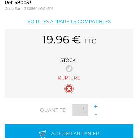
Ref.
480033
Code Ean : 3666644004919
VOIR LES APPAREILS COMPATIBLES
19.96
€
TTC
STOCK :
RUPTURE
+
QUANTITÉ:
-
AJOUTER AU PANIER