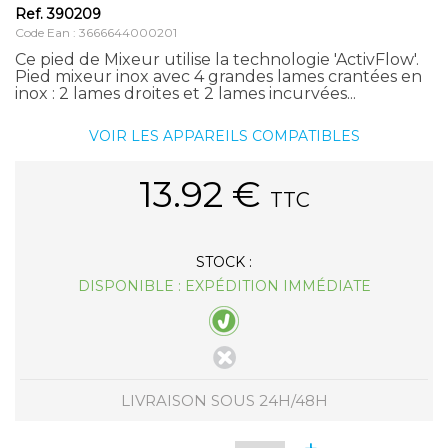
Ref.
390209
Code Ean : 3666644000201
Ce pied de Mixeur utilise la technologie 'ActivFlow'.
Pied mixeur inox avec 4 grandes lames crantées en
inox : 2 lames droites et 2 lames incurvées...
VOIR LES APPAREILS COMPATIBLES
13.92
€
TTC
STOCK :
DISPONIBLE : EXPÉDITION IMMÉDIATE
LIVRAISON SOUS 24H/48H
+