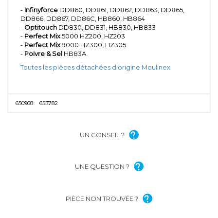
-
Infinyforce
DD860, DD861, DD862, DD863, DD865,
DD866, DD867, DD86C, HB860, HB864
-
Optitouch
DD830, DD831, HB830, HB833
-
Perfect Mix
5000 HZ200, HZ203
-
Perfect Mix
9000 HZ300, HZ305
-
Poivre & Sel
HB83A
Toutes les pièces détachées d'origine Moulinex
650968
653782
UN CONSEIL ?
UNE QUESTION ?
PIÈCE NON TROUVÉE ?