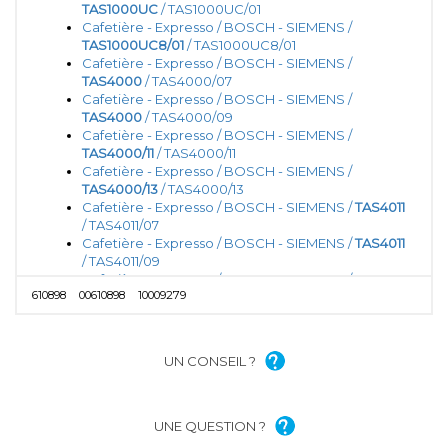
TAS1000UC
/ TAS1000UC/01
Cafetière - Expresso / BOSCH - SIEMENS /
TAS1000UC8/01
/ TAS1000UC8/01
Cafetière - Expresso / BOSCH - SIEMENS /
TAS4000
/ TAS4000/07
Cafetière - Expresso / BOSCH - SIEMENS /
TAS4000
/ TAS4000/09
Cafetière - Expresso / BOSCH - SIEMENS /
TAS4000/11
/ TAS4000/11
Cafetière - Expresso / BOSCH - SIEMENS /
TAS4000/13
/ TAS4000/13
Cafetière - Expresso / BOSCH - SIEMENS /
TAS4011
/ TAS4011/07
Cafetière - Expresso / BOSCH - SIEMENS /
TAS4011
/ TAS4011/09
Cafetière - Expresso / BOSCH - SIEMENS /
610898
00610898
10009279
TAS4011/11
/ TAS4011/11
Cafetière - Expresso / BOSCH - SIEMENS /
TAS4011/13
/ TAS4011/13
Cafetière - Expresso / BOSCH - SIEMENS /
UN CONSEIL ?
TAS4011AT1
/ TAS4011AT1/01
Cafetière - Expresso / BOSCH - SIEMENS /
TAS4011AT1
/ TAS4011AT1/03
Cafetière - Expresso / BOSCH - SIEMENS /
UNE QUESTION ?
TAS4011AT1
/ TAS4011AT1/05