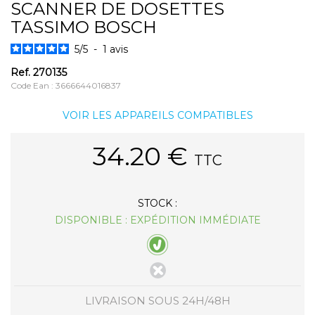
SCANNER DE DOSETTES
TASSIMO BOSCH
5
/
5
-
1
avis
Ref.
270135
Code Ean : 3666644016837
VOIR LES APPAREILS COMPATIBLES
34.20
€
TTC
STOCK :
DISPONIBLE : EXPÉDITION IMMÉDIATE
LIVRAISON SOUS 24H/48H