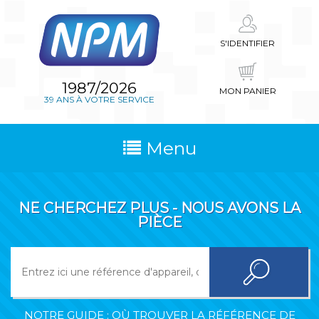
S'IDENTIFIER
1987/2026
MON PANIER
39 ANS À VOTRE SERVICE
Menu
NE CHERCHEZ PLUS - NOUS AVONS LA
PIÈCE
NOTRE GUIDE : OÙ TROUVER LA RÉFÉRENCE DE