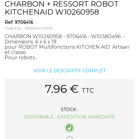
CHARBON + RESSORT ROBOT
KITCHENAID W10260958
Ref.
9706416
Code Ean : 3666644041136
CHARBON W10260958 - 9706416 - W10380496 -
Dimensions 6 x 6 x 19
pour ROBOT Multifonctions KITCHEN AID Artisan
et classic
Pour robots...
VOIR LE DESCRIPTIF COMPLET
7.96
€
TTC
STOCK :
DISPONIBLE : EXPÉDITION IMMÉDIATE