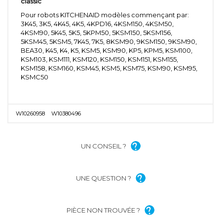
classic
Pour robots KITCHENAID modèles commençant par:
3K45, 3K5, 4K45, 4K5, 4KPD16, 4KSM150, 4KSM50,
4KSM90, 5K45, 5K5, 5KPM50, 5KSM150, 5KSM156,
5KSM45, 5KSM5, 7K45, 7K5, 8KSM90, 9KSM150, 9KSM90,
BEA30, K45, K4, K5, KSM5, KSM90, KP5, KPM5, KSM100,
KSM103, KSM111, KSM120, KSM150, KSM151, KSM155,
KSM158, KSM160, KSM45, KSM5, KSM75, KSM90, KSM95,
KSMC50
W10260958
W10380496
UN CONSEIL ?
UNE QUESTION ?
PIÈCE NON TROUVÉE ?