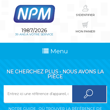
S'IDENTIFIER
1987/2026
MON PANIER
39 ANS À VOTRE SERVICE
Menu
NE CHERCHEZ PLUS - NOUS AVONS LA
PIÈCE
NOTRE GUIDE : OÙ TROUVER LA RÉFÉRENCE DE