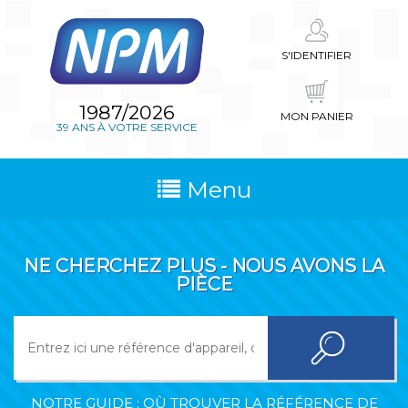
S'IDENTIFIER
1987/2026
MON PANIER
39 ANS À VOTRE SERVICE
Menu
NE CHERCHEZ PLUS - NOUS AVONS LA
PIÈCE
NOTRE GUIDE : OÙ TROUVER LA RÉFÉRENCE DE