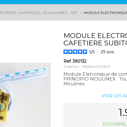
ETIÈRES - EXPRESSOS - BOUILLOIRES - THÉ
MODULE ELECTRONIQUE
MODULE ELECTR
CAFETIERE SUBIT
5
/
5
-
29
avis
Ref.
390132
Code Ean : 3666644000843
Module Eletronique de c
PRINCIPIO MOULINEX Toutes
Moulinex
VOIR LES 
1
DISPONIBL