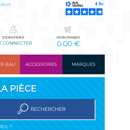
DEVIS
S'IDENTIFIER
MON PANIER
0.00 €
E CONNECTER
FE-EAU
ACCESSOIRES
MARQUES
A PIÈCE
RECHERCHER
EIL ?