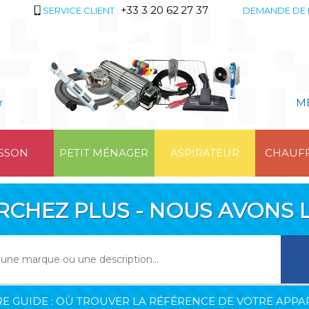
+33 3 20 62 27 37
SERVICE CLIENT :
DEMANDE DE 
r
M
SSON
PETIT MÉNAGER
ASPIRATEUR
CHAUF
RCHEZ PLUS - NOUS AVONS L
E GUIDE : OÙ TROUVER LA RÉFÉRENCE DE VOTRE APPAR