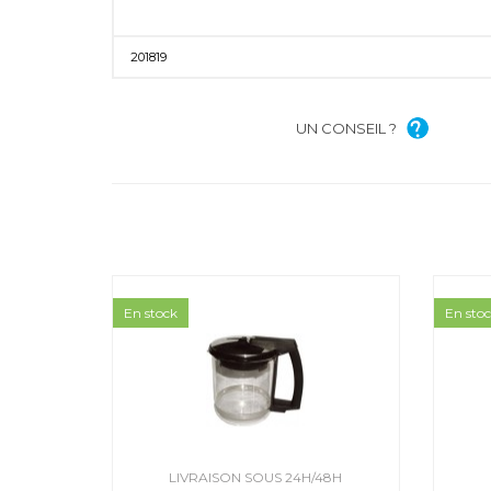
201819
UN CONSEIL ?
En stock
En sto
LIVRAISON SOUS 24H/48H