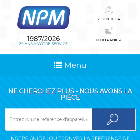
S'IDENTIFIER
1987/2026
MON PANIER
39 ANS À VOTRE SERVICE
Menu
NE CHERCHEZ PLUS - NOUS AVONS LA
PIÈCE
NOTRE GUIDE : OÙ TROUVER LA RÉFÉRENCE DE