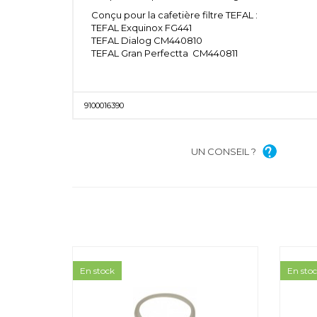
Conçu pour la cafetière filtre TEFAL :
TEFAL Exquinox FG441
TEFAL Dialog CM440810
TEFAL Gran Perfectta CM440811
9100016390
UN CONSEIL ?
En stock
En sto