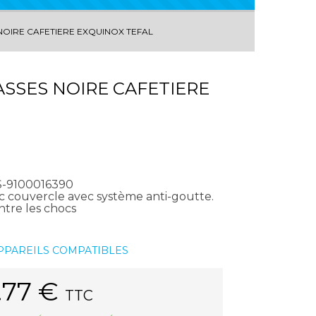
 NOIRE CAFETIERE EXQUINOX TEFAL
TASSES NOIRE CAFETIERE
FS-9100016390
c couvercle avec système anti-goutte.
ntre les chocs
APPAREILS COMPATIBLES
.77
€
TTC