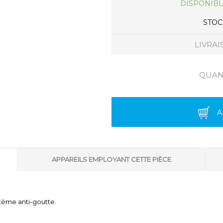
DISPONIBL
STOCK
LIVRAI
QUANT
A
APPAREILS EMPLOYANT CETTE PIÈCE
tème anti-goutte.