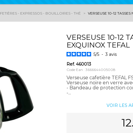
ETIÈRES - EXPRESSOS - BOUILLOIRES - THÉ
VERSEUSE 10-12 TASSES
VERSEUSE 10-12 
EXQUINOX TEFAL
5
/
5
-
3
avis
Ref.
460013
Code Ean : 3666644005008
Verseuse cafetière TEFAL 
Verseuse noire en verre ave
- Bandeau de protection co
-...
VOIR LES 
12