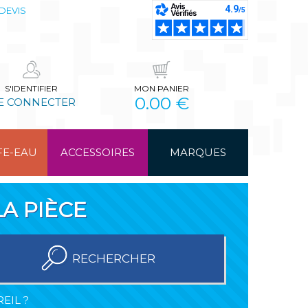
DEVIS
S'IDENTIFIER
MON PANIER
0.00 €
E CONNECTER
FE-EAU
ACCESSOIRES
MARQUES
A PIÈCE
RECHERCHER
EIL ?