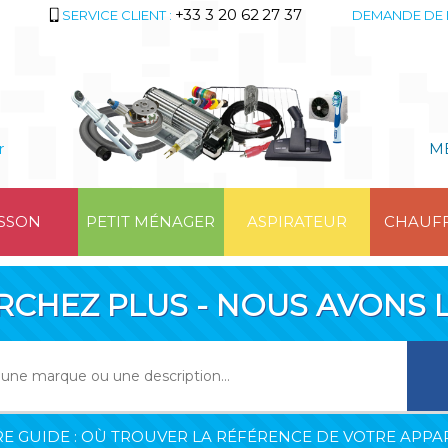
+33 3 20 62 27 37
SERVICE CLIENT :
DEMANDE DE 
r
M
SSON
PETIT MÉNAGER
ASPIRATEUR
CHAUF
RCHEZ PLUS - NOUS AVONS L
E GUIDE : OÙ TROUVER LA RÉFÉRENCE DE VOTRE APPAR