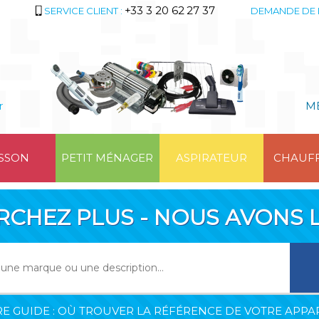
+33 3 20 62 27 37
SERVICE CLIENT :
DEMANDE DE 
r
M
SSON
PETIT MÉNAGER
ASPIRATEUR
CHAUF
RCHEZ PLUS - NOUS AVONS L
E GUIDE : OÙ TROUVER LA RÉFÉRENCE DE VOTRE APPAR