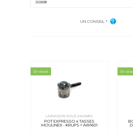
202608
UN CONSEIL ?
En stock
En sto
LIVRAISON SOUS 24H/48H
POT EXPRESSO 4 TASSES
B
MOULINEX - KRUPS = AW1601
D