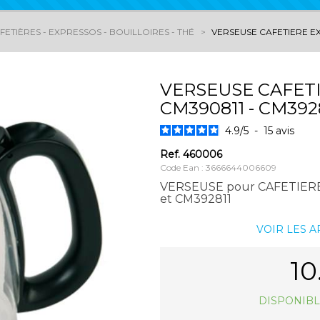
ETIÈRES - EXPRESSOS - BOUILLOIRES - THÉ
VERSEUSE CAFETIERE EX
VERSEUSE CAFETI
CM390811 - CM392
4.9
/
5
-
15
avis
Ref.
460006
Code Ean : 3666644006609
VERSEUSE pour CAFETIERE
et CM392811
VOIR LES 
10
DISPONIBL