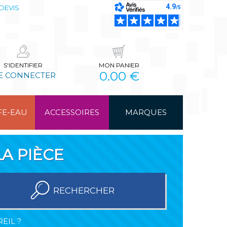
DEVIS
S'IDENTIFIER
MON PANIER
0.00 €
E CONNECTER
FE-EAU
ACCESSOIRES
MARQUES
A PIÈCE
RECHERCHER
EIL ?