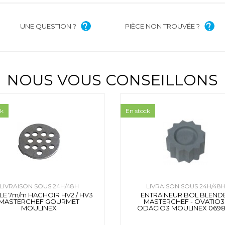
UNE QUESTION ?
PIÈCE NON TROUVÉE ?
NOUS VOUS CONSEILLONS
ck
En stock
LIVRAISON SOUS 24H/48H
LIVRAISON SOUS 24H/48
LE 7m/m HACHOIR HV2 / HV3
ENTRAINEUR BOL BLEND
MASTERCHEF GOURMET
MASTERCHEF - OVATIO3 
MOULINEX
ODACIO3 MOULINEX 0698