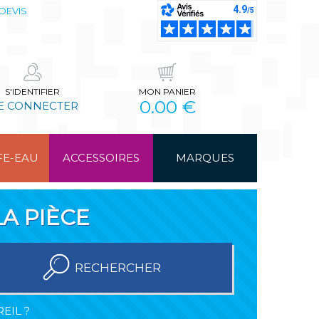
DEVIS
S'IDENTIFIER
MON PANIER
0.00 €
E CONNECTER
FE-EAU
ACCESSOIRES
MARQUES
A PIÈCE
RECHERCHER
EIL ?