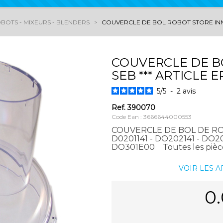
BOTS - MIXEURS - BLENDERS
COUVERCLE DE BOL ROBOT STORE INN S
COUVERCLE DE B
SEB *** ARTICLE EP
5
/
5
-
2
avis
Ref.
390070
Code Ean : 3666644000553
COUVERCLE DE BOL DE RO
D0201141 - DO202141 - DO2
DO301E00 Toutes les pièces
VOIR LES 
0