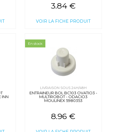
3.84 €
IT
VOIR LA FICHE PRODUIT
En stock
H
LIVRAISON SOUS 24H/48H
OT
ENTRAINEUR BOL BC103 OVATIO3 -
 INN
MULTIROBOT - ODACIO3
MOULINEX 5980353
8.96 €
IT
VOIR LA FICHE PRODUIT