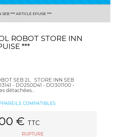
EB *** ARTICLE EPUISE ***
OL ROBOT STORE INN
UISE ***
BOT SEB 2L STORE INN SEB
03141 - DO250D41 - DO301100 -
 détachées...
APPAREILS COMPATIBLES
.00
€
TTC
RUPTURE