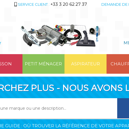
+33 3 20 62 27 37
SERVICE CLIENT :
DEMANDE DE 
r
M
SSON
PETIT MÉNAGER
ASPIRATEUR
CHAUF
RCHEZ PLUS - NOUS AVONS L
E GUIDE : OÙ TROUVER LA RÉFÉRENCE DE VOTRE APPAR