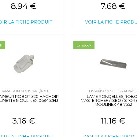
8.94 €
7.68 €
OIR LA FICHE PRODUIT
VOIR LA FICHE PRODU
ck
En stock
LIVRAISON SOUS 24H/48H
LIVRAISON SOUS 24H/48
AINEUR ROBOT 320 HACHOIR
LAME RONDELLES ROB
INETTE MOULINEX 069452H3
MASTERCHEF / ISEO / STORE
MOULINEX 4817552
3.16 €
11.16 €
OIR LA FICHE PRODUIT
VOIR LA FICHE PRODU