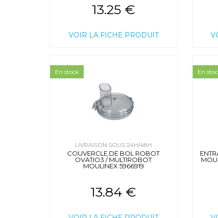
13.25 €
VOIR LA FICHE PRODUIT
V
En stock
En sto
LIVRAISON SOUS 24H/48H
COUVERCLE DE BOL ROBOT
ENTR
OVATIO3 / MULTIROBOT
MOUL
MOULINEX 5966919
13.84 €
VOIR LA FICHE PRODUIT
V