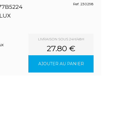
Ref. 230298
77B5224
LUX
LIVRAISON SOUS 24H/48H
ux
27.80 €
AJOUTER AU PANIER