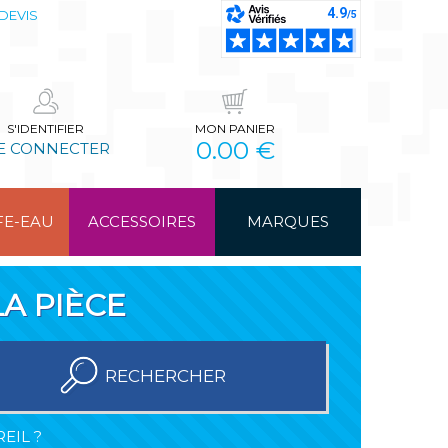
DEVIS
S'IDENTIFIER
MON PANIER
0.00 €
E CONNECTER
FE-EAU
ACCESSOIRES
MARQUES
A PIÈCE
RECHERCHER
EIL ?