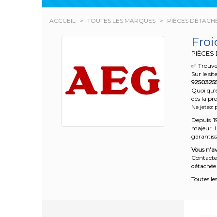
ACCUEIL
TOUTES LES MARQUES
PIÈCES DÉTACH
Froi
PIÈCES
✅ Trouve
Sur le si
9250325
Quoi qu'e
dès la pr
Ne jetez 
Depuis 1
majeur. L
garantisse
Vous n’av
Contacte
détachée 
Toutes le