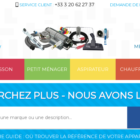
+33 3 20 62 27 37
SERVICE CLIENT :
DEMANDE DE 
r
M
SSON
PETIT MÉNAGER
ASPIRATEUR
CHAUF
RCHEZ PLUS - NOUS AVONS L
E GUIDE : OÙ TROUVER LA RÉFÉRENCE DE VOTRE APPAR