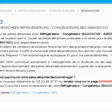
ÉES AEG
RÉFRIGÉRATEURS - CONGÉLATEURS
S54000CSS1
d
 DÉTACHÉES RÉFRIGÉRATEURS - CONGÉLATEURS AEG
S54000CSS1
z les pièces détachées pour
Réfrigérateur - Congélateur S54000CSS1 - 9250
te de la pièce npm.fr, toutes les pièces détachées proposées à la vente pour le 
5501
AEG
sont disponibles en stock.
n disent les vendeurs de produits finis et les SAV des grandes enseignes, nos
emière panne. Il suffit d'une simple pièce détachée pour leur donner une nouvell
plus, Réparez ! C'est économique et écologique. Et
pour vos pièces détachées... n
987, NPM contribue activement à l’allongement de la durée de vie des appa
'approvisionnement des pièces détachées directement auprès des marques et en
nt les prix les plus justes.
ez pas trouvé votre pièce détachée électroménager ?
z-nous par téléphone a
u 03 20 62 27 37
o
u
rendez-vous sur la page
DEMAND
qu'il vous faut pour la réparation de votre
Réfrigérateur - Congélateur S5400
s pièces
Réfrigérateur - Congélateur AEG