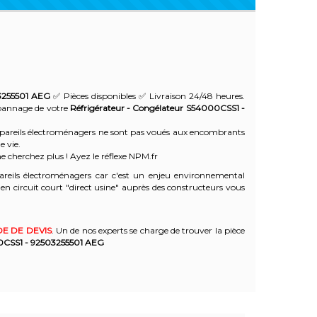
3255501
AEG
✅ Pièces disponibles ✅ Livraison 24/48 heures.
dépannage de votre
Réfrigérateur - Congélateur S54000CSS1 -
 appareils électroménagers ne sont pas voués aux encombrants
e vie.
e cherchez plus ! Ayez le réflexe NPM.fr
reils électroménagers car c'est un enjeu environnemental
 circuit court "direct usine" auprès des constructeurs vous
E DE DEVIS
. Un de nos experts se charge de trouver la pièce
0CSS1 - 92503255501
AEG