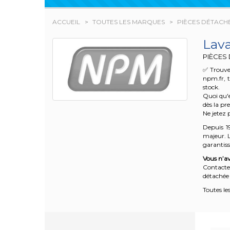
ACCUEIL
TOUTES LES MARQUES
PIÈCES DÉTACH
Lav
PIÈCES
✅ Trouve
npm.fr, t
stock.
Quoi qu'e
dès la pr
Ne jetez 
Depuis 1
majeur. L
garantisse
Vous n’av
Contacte
détachée 
Toutes le