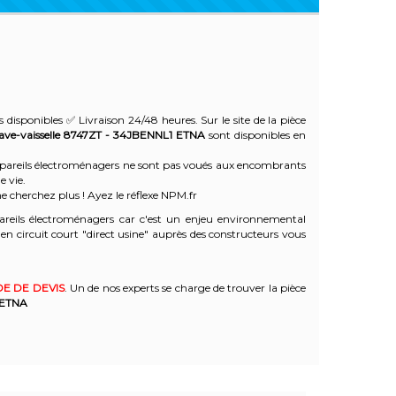
 disponibles ✅ Livraison 24/48 heures. Sur le site de la pièce
ave-vaisselle 8747ZT - 34JBENNL1
ETNA
sont disponibles en
 appareils électroménagers ne sont pas voués aux encombrants
e vie.
e cherchez plus ! Ayez le réflexe NPM.fr
reils électroménagers car c'est un enjeu environnemental
 circuit court "direct usine" auprès des constructeurs vous
E DE DEVIS
. Un de nos experts se charge de trouver la pièce
ETNA