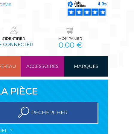
DEVIS
S'IDENTIFIER
MON PANIER
0.00 €
E CONNECTER
FE-EAU
ACCESSOIRES
MARQUES
A PIÈCE
RECHERCHER
EIL ?