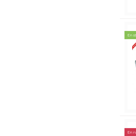
En s
En r