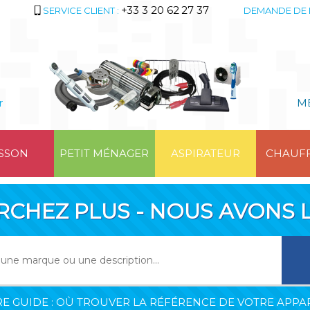
+33 3 20 62 27 37
SERVICE CLIENT :
DEMANDE DE 
r
M
SSON
PETIT MÉNAGER
ASPIRATEUR
CHAUF
RCHEZ PLUS - NOUS AVONS L
E GUIDE : OÙ TROUVER LA RÉFÉRENCE DE VOTRE APPAR