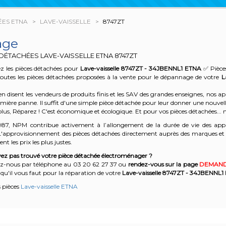
ÉES ETNA
LAVE-VAISSELLE
8747ZT
age
 DÉTACHÉES LAVE-VAISSELLE ETNA
8747ZT
z les pièces détachées pour
Lave-vaisselle 8747ZT - 34JBENNL1
ETNA
✅ Pièces
outes les pièces détachées proposées à la vente pour le dépannage de votre
L
n disent les vendeurs de produits finis et les SAV des grandes enseignes, nos
emière panne. Il suffit d'une simple pièce détachée pour leur donner une nouvell
plus, Réparez ! C'est économique et écologique. Et
pour vos pièces détachées... n
987, NPM contribue activement à l’allongement de la durée de vie des appa
'approvisionnement des pièces détachées directement auprès des marques et en
nt les prix les plus justes.
ez pas trouvé votre pièce détachée électroménager ?
z-nous par téléphone a
u 03 20 62 27 37
o
u
rendez-vous sur la page
DEMAND
qu'il vous faut pour la réparation de votre
Lave-vaisselle 8747ZT - 34JBENNL1
s pièces
Lave-vaisselle ETNA