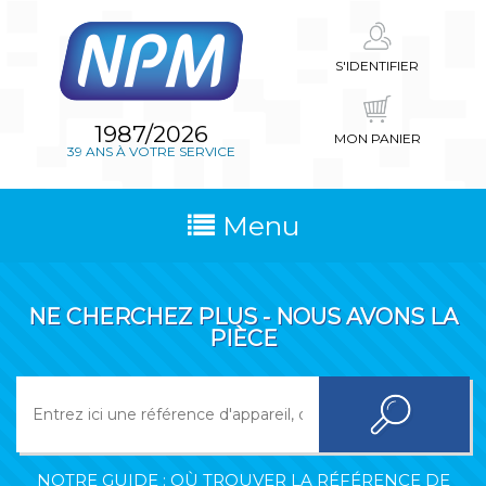
S'IDENTIFIER
1987/2026
MON PANIER
39 ANS À VOTRE SERVICE
Menu
NE CHERCHEZ PLUS - NOUS AVONS LA
PIÈCE
NOTRE GUIDE : OÙ TROUVER LA RÉFÉRENCE DE