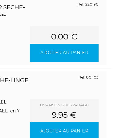
Ref. 220190
 SECHE-
**
0.00 €
AJOUTER AU PANIER
Ref. 80.103
CHE-LINGE
MAEL
LIVRAISON SOUS 24H/48H
MAEL en 7
9.95 €
AJOUTER AU PANIER