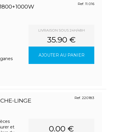
Ref. 11.016
 1800+1000W
LIVRAISON SOUS 24H/48H
35.90 €
AJOUTER AU PANIER
organes
Ref. 220183
CHE-LINGE
ièces
0.00 €
urer et