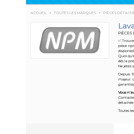
ACCUEIL
TOUTES LES MARQUES
PIÈCES DÉTACH
Lav
PIÈCES
✅ Trouve
pièce np
disponibl
Quoi qu'e
dès la pr
Ne jetez 
Depuis 1
majeur. L
garantisse
Vous n’av
Contacte
détachée 
Toutes le