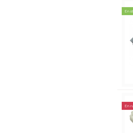
En s
En r