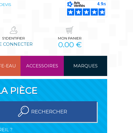
DEVIS
S'IDENTIFIER
MON PANIER
0.00 €
E CONNECTER
FE-EAU
ACCESSOIRES
MARQUES
A PIÈCE
RECHERCHER
EIL ?