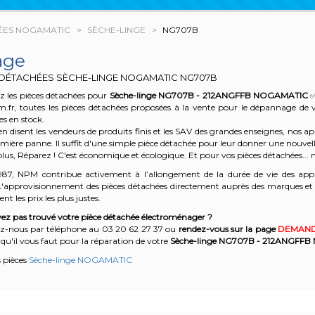
ÉES NOGAMATIC
SÈCHE-LINGE
NG707B
age
 DÉTACHÉES SÈCHE-LINGE NOGAMATIC
NG707B
z les pièces détachées pour
Sèche-linge NG707B - 212ANGFFB
NOGAMATIC
✅
m.fr, toutes les pièces détachées proposées à la vente pour le dépannage de 
es en stock.
n disent les vendeurs de produits finis et les SAV des grandes enseignes, nos
emière panne. Il suffit d'une simple pièce détachée pour leur donner une nouvell
plus, Réparez ! C'est économique et écologique. Et
pour vos pièces détachées... n
987, NPM contribue activement à l’allongement de la durée de vie des appa
'approvisionnement des pièces détachées directement auprès des marques et en
nt les prix les plus justes.
ez pas trouvé votre pièce détachée électroménager ?
z-nous par téléphone a
u 03 20 62 27 37
o
u
rendez-vous sur la page
DEMAND
qu'il vous faut pour la réparation de votre
Sèche-linge NG707B - 212ANGFFB
s pièces
Sèche-linge NOGAMATIC