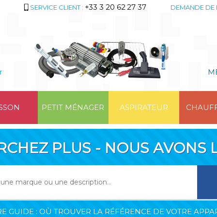
+33 3 20 62 27 37
SERVICE CLIENT :
DEMANDE DE 
r
M
SSON
PETIT MÉNAGER
ASPIRATEUR
CHAUF
RCHEZ PLUS - NOUS AVONS L
E GUIDE : OÙ TROUVER LA RÉFÉRENCE DE VOTRE APPAR