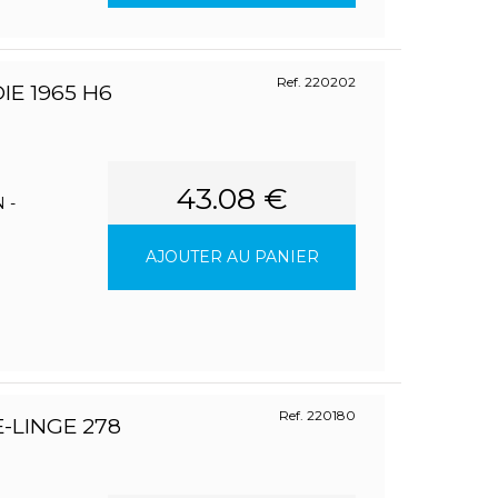
Ref. 220202
E 1965 H6
43.08 €
 -
AJOUTER AU PANIER
Ref. 220180
-LINGE 278