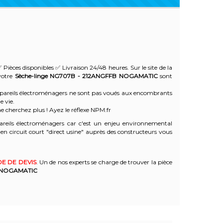
 Pièces disponibles ✅ Livraison 24/48 heures. Sur le site de la
votre
Sèche-linge NG707B - 212ANGFFB
NOGAMATIC
sont
 appareils électroménagers ne sont pas voués aux encombrants
e vie.
e cherchez plus ! Ayez le réflexe NPM.fr
reils électroménagers car c'est un enjeu environnemental
 circuit court "direct usine" auprès des constructeurs vous
E DE DEVIS
. Un de nos experts se charge de trouver la pièce
NOGAMATIC