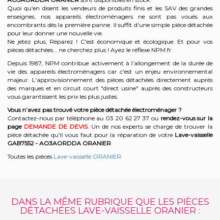
Quoi qu'en disent les vendeurs de produits finis et les SAV des grandes
enseignes, nos appareils électroménagers ne sont pas voués aux
encombrants dès la première panne. Il suffit d'une simple pièce détachée
pour leur donner une nouvelle vie.
Ne jetez plus, Réparez ! C'est économique et écologique. Et
pour vos
pièces détachées... ne cherchez plus ! Ayez le réflexe NPM.fr
Depuis 1987, NPM contribue activement à l’allongement de la durée de
vie des appareils électroménagers car c'est un enjeu environnemental
majeur. L'approvisionnement des pièces détachées directement auprès
des marques et en circuit court "direct usine" auprès des constructeurs
vous garantissent les prix les plus justes.
Vous n’avez pas trouvé votre pièce détachée électroménager ?
Contactez-nous par téléphone a
u 03 20 62 27 37
o
u
rendez-vous sur la
page
DEMANDE DE DEVIS
. Un de nos experts se charge de trouver la
pièce détachée qu'il vous faut pour la réparation de votre
Lave-vaisselle
GAB7552 - AO3AORDDA
ORANIER
Toutes les pièces
Lave-vaisselle ORANIER
DANS LA MÊME RUBRIQUE QUE LES PIÈCES
DÉTACHÉES LAVE-VAISSELLE ORANIER :