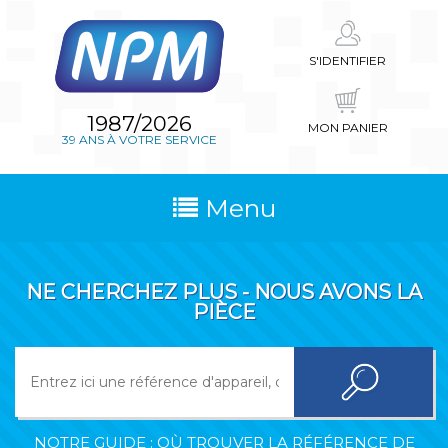
S'IDENTIFIER
1987/2026
MON PANIER
39 ANS À VOTRE SERVICE
Menu
NE CHERCHEZ PLUS - NOUS AVONS LA
PIÈCE
NOTRE GUIDE : OÙ TROUVER LA RÉFÉRENCE DE