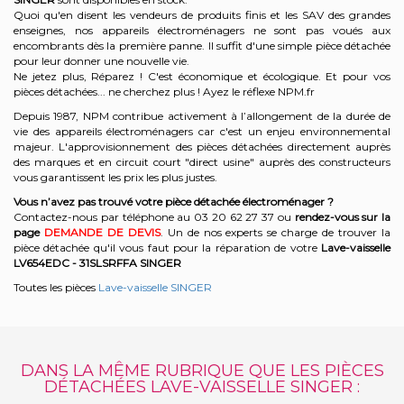
Quoi qu'en disent les vendeurs de produits finis et les SAV des grandes
enseignes, nos appareils électroménagers ne sont pas voués aux
encombrants dès la première panne. Il suffit d'une simple pièce détachée
pour leur donner une nouvelle vie.
Ne jetez plus, Réparez ! C'est économique et écologique. Et
pour vos
pièces détachées... ne cherchez plus ! Ayez le réflexe NPM.fr
Depuis 1987, NPM contribue activement à l’allongement de la durée de
vie des appareils électroménagers car c'est un enjeu environnemental
majeur. L'approvisionnement des pièces détachées directement auprès
des marques et en circuit court "direct usine" auprès des constructeurs
vous garantissent les prix les plus justes.
Vous n’avez pas trouvé votre pièce détachée électroménager ?
Contactez-nous par téléphone a
u 03 20 62 27 37
o
u
rendez-vous sur la
page
DEMANDE DE DEVIS
. Un de nos experts se charge de trouver la
pièce détachée qu'il vous faut pour la réparation de votre
Lave-vaisselle
LV654EDC - 31SLSRFFA
SINGER
Toutes les pièces
Lave-vaisselle SINGER
DANS LA MÊME RUBRIQUE QUE LES PIÈCES
DÉTACHÉES LAVE-VAISSELLE SINGER :