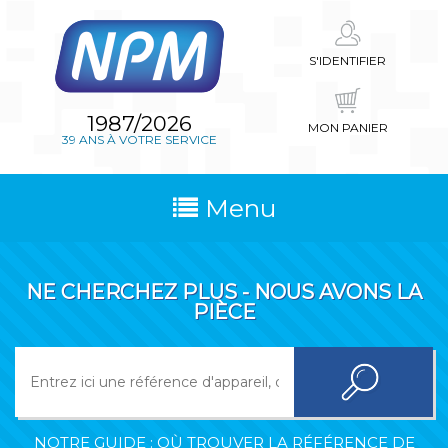
S'IDENTIFIER
1987/2026
MON PANIER
39 ANS À VOTRE SERVICE
Menu
NE CHERCHEZ PLUS - NOUS AVONS LA
PIÈCE
NOTRE GUIDE : OÙ TROUVER LA RÉFÉRENCE DE