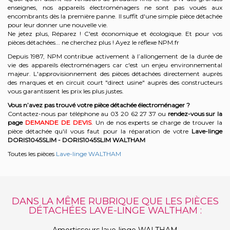
enseignes, nos appareils électroménagers ne sont pas voués aux
encombrants dès la première panne. Il suffit d'une simple pièce détachée
pour leur donner une nouvelle vie.
Ne jetez plus, Réparez ! C'est économique et écologique. Et
pour vos
pièces détachées... ne cherchez plus ! Ayez le réflexe NPM.fr
Depuis 1987, NPM contribue activement à l’allongement de la durée de
vie des appareils électroménagers car c'est un enjeu environnemental
majeur. L'approvisionnement des pièces détachées directement auprès
des marques et en circuit court "direct usine" auprès des constructeurs
vous garantissent les prix les plus justes.
Vous n’avez pas trouvé votre pièce détachée électroménager ?
Contactez-nous par téléphone a
u 03 20 62 27 37
o
u
rendez-vous sur la
page
DEMANDE DE DEVIS
. Un de nos experts se charge de trouver la
pièce détachée qu'il vous faut pour la réparation de votre
Lave-linge
DORIS1045SLIM - DORIS1045SLIM
WALTHAM
Toutes les pièces
Lave-linge WALTHAM
DANS LA MÊME RUBRIQUE QUE LES PIÈCES
DÉTACHÉES LAVE-LINGE WALTHAM :