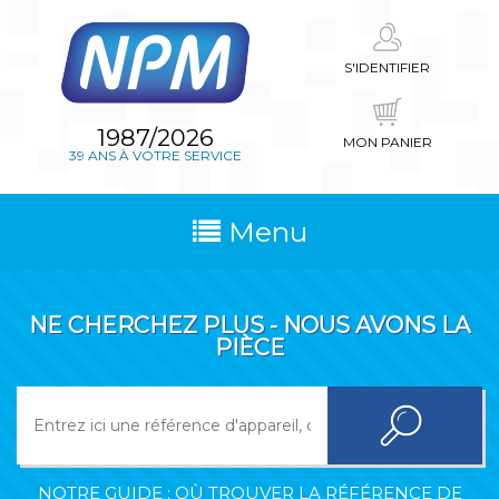
S'IDENTIFIER
1987/2026
MON PANIER
39 ANS À VOTRE SERVICE
Menu
NE CHERCHEZ PLUS - NOUS AVONS LA
PIÈCE
NOTRE GUIDE : OÙ TROUVER LA RÉFÉRENCE DE