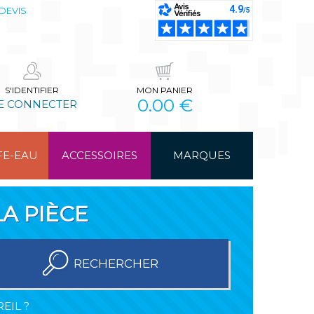
DEVIS
S'IDENTIFIER
MON PANIER
0.00 €
E CONNECTER
FE-EAU
ACCESSOIRES
MARQUES
A PIÈCE
RECHERCHER
EIL ?