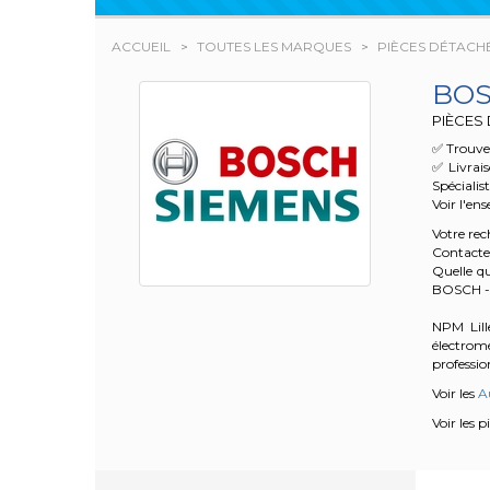
ACCUEIL
TOUTES LES MARQUES
PIÈCES DÉTACHÉ
BOS
PIÈCES
✅ Trouvez
✅ Livrai
Spécialis
Voir l'en
Votre re
Contacte
Quelle qu
BOSCH -
NPM Lille
électrom
profession
Voir les
A
Voir les 