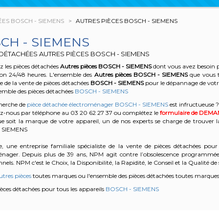
ES BOSCH - SIEMENS
AUTRES PIÈCES BOSCH - SIEMENS
CH - SIEMENS
 DÉTACHÉES AUTRES PIÈCES BOSCH - SIEMENS
 les pièces détachées
Autres pièces
BOSCH - SIEMENS
dont vous avez besoin p
son 24/48 heures. L'ensemble des
Autres pièces
BOSCH - SIEMENS
que vous t
te de la vente de pièces détachées
BOSCH - SIEMENS
pour le dépannage de vo
semble des pièces détachées
BOSCH - SIEMENS
cherche de
pièce détachée électroménager BOSCH - SIEMENS
est infructueuse ?
z-nous par téléphone au 03 20 62 27 37
ou complétez le
formulaire de DEM
e soit la marque de votre appareil, un de nos experts se charge de trouver l
 SIEMENS
, une entreprise familiale spécialiste de la vente de pièces détachées pour 
énager. Depuis plus de 39 ans, NPM agit contre l’obsolescence programmée e
nels. NPM c'est le Choix, la Disponibilité, la Rapidité, le Conseil et la Qualité de 
utres pièces
toutes marques ou l'ensemble des pièces détachées
toutes marque
pièces détachées pour tous les appareils
BOSCH - SIEMENS