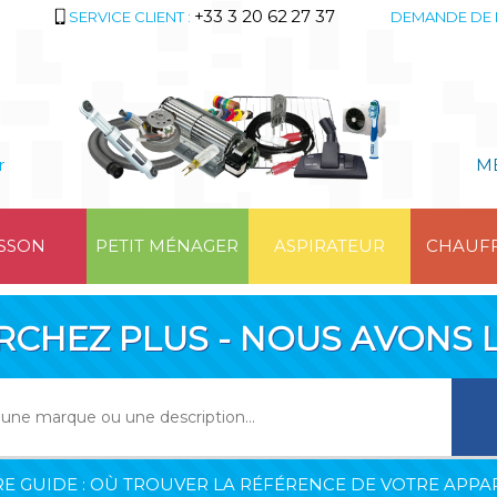
+33 3 20 62 27 37
SERVICE CLIENT :
DEMANDE DE 
r
M
SSON
PETIT MÉNAGER
ASPIRATEUR
CHAUF
RCHEZ PLUS - NOUS AVONS L
E GUIDE : OÙ TROUVER LA RÉFÉRENCE DE VOTRE APPAR