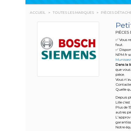
ACCUEIL
TOUTES LES MARQUES
PIÈCES DÉTACHÉ
Pet
PIÈCES 
✅ Vous r
faut.
✅ Disponi
NPM.fr so
Munissez-
Dans la l
que vous 
pièce.
Vous n’a
Contacte
Quelle qu
Depuis pl
Lille c'es
Plus de 1
autres p
L'approv
garantisse
Notre équ