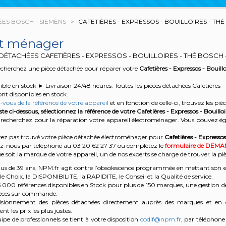
ES BOSCH - SIEMENS
CAFETIÈRES - EXPRESSOS - BOUILLOIRES - THÉ
it ménager
DÉTACHÉES CAFETIÈRES - EXPRESSOS - BOUILLOIRES - THÉ BOSCH 
echerchez une pièce détachée pour réparer votre
Cafetières - Expressos - Boui
ble en stock ► Livraison 24/48 heures. Toutes les pièces détachées Cafetières
nt disponibles en stock.
vous de la référence de votre appareil
et en fonction de celle-ci, trouvez les pi
iste ci-dessous, sélectionnez la référence de votre Cafetières - Expressos - Bouillo
recherchez pour la réparation votre appareil électroménager. Vous pouvez ég
vez pas trouvé votre pièce détachée électroménager pour
Cafetières - Expresso
z-nous par téléphone au 03 20 62 27 37
ou complétez le
formulaire de DEM
e soit la marque de votre appareil, un de nos experts se charge de trouver la 
us de 39 ans, NPM.fr agit contre l’obsolescence programmée en mettant son exp
t le Choix, la DISPONIBILITE, la RAPIDITE, le Conseil et la Qualité de service.
5 000 références disponibles en Stock pour plus de 150 marques, une gestion d
ièces sur commande.
isionnement des pièces détachées directement auprès des marques et en ci
nt les prix les plus justes.
ipe de professionnels se tient à votre disposition
codif@npm.fr
, par téléphone