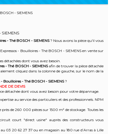
 BOSCH - SIEMENS
- SIEMENS
lloires - Thé BOSCH - SIEMENS
? Nous avons la pièce qu'il vous
 - Expressos - Bouilloires - Thé BOSCH - SIEMENS en vente sur
èces détachées dont vous avez besoin.
ires - Thé
BOSCH - SIEMENS
afin de trouver la pièce détachée
alement cliquez dans la colonne de gauche, sur le nom de la
s - Bouilloires - Thé BOSCH - SIEMENS
?
ANDE DE DEVIS
pièce détachée dont vous avez besoin pour votre dépannage.
ertise au service des particuliers et des professionnels. NPM
e près de 260 000 pièces sur 1500 m² de stockage. Toutes les
rcuit court "direct usine" auprès des constructeurs vous
 au 03 20 62 27 37 ou en magasin au 180 rue d’Arras à Lille