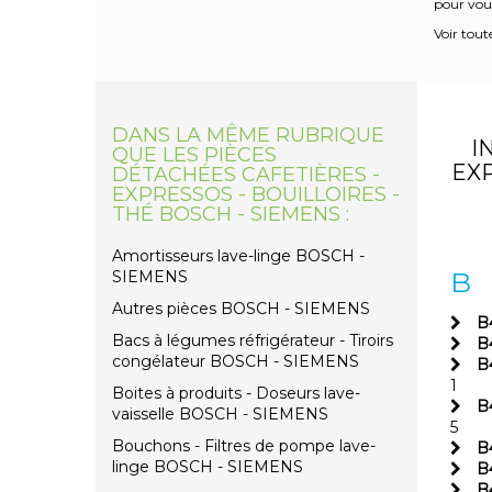
pour vous
Voir tout
DANS LA MÊME RUBRIQUE
I
QUE LES PIÈCES
EXP
DÉTACHÉES CAFETIÈRES -
EXPRESSOS - BOUILLOIRES -
THÉ BOSCH - SIEMENS :
Amortisseurs lave-linge BOSCH -
B
SIEMENS
Autres pièces BOSCH - SIEMENS
B
Bacs à légumes réfrigérateur - Tiroirs
B
congélateur BOSCH - SIEMENS
B
1
Boites à produits - Doseurs lave-
B
vaisselle BOSCH - SIEMENS
5
Bouchons - Filtres de pompe lave-
B
linge BOSCH - SIEMENS
B
B