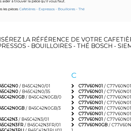
 aider à trouver la pièce qu’il vous faut.
es les pièces
Cafetières - Expressos - Bouilloires - Thé
NSÉREZ LA RÉFÉRENCE DE VOTRE CAFETIÈR
RESSOS - BOUILLOIRES - THÉ BOSCH - SI
C
45C42N0
/ B45C42N0/01
C77V60N01
/ C77V60N01
45C42N0
/ B45C42N0/35
C77V60N01
/ C77V60N01
45C42N0GB
/ B45C42N0GB/0
C77V60N01
/ C77V60N01
C77V60N01
/ C77V60N01
45C42N0GB
/ B45C42N0GB/3
C77V60N01
/ C77V60N01
C77V60N01
/ C77V60N01
45C42N3
/ B45C42N3/01
C77V60N01
/ C77V60N01
45C42N3FR
/ B45C42N3FR/01
C77V60N0GB
/ C77V60
45C42N3RU
/ B45C42N3RU/01
1