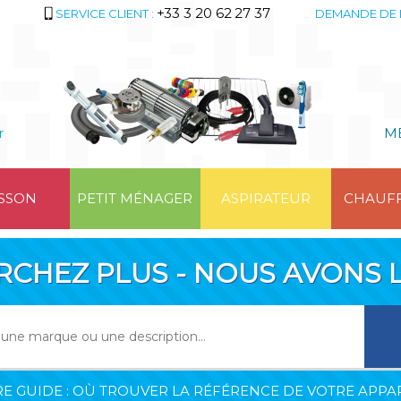
+33 3 20 62 27 37
SERVICE CLIENT :
DEMANDE DE 
r
M
SSON
PETIT MÉNAGER
ASPIRATEUR
CHAUF
RCHEZ PLUS - NOUS AVONS L
E GUIDE : OÙ TROUVER LA RÉFÉRENCE DE VOTRE APPAR