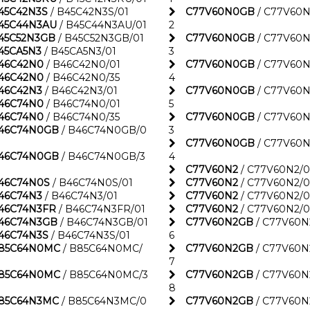
45C42N3S
/ B45C42N3S/01
C77V60N0GB
/ C77V60
45C44N3AU
/ B45C44N3AU/01
2
45C52N3GB
/ B45C52N3GB/01
C77V60N0GB
/ C77V60
45CA5N3
/ B45CA5N3/01
3
46C42N0
/ B46C42N0/01
C77V60N0GB
/ C77V60
46C42N0
/ B46C42N0/35
4
46C42N3
/ B46C42N3/01
C77V60N0GB
/ C77V60
46C74N0
/ B46C74N0/01
5
46C74N0
/ B46C74N0/35
C77V60N0GB
/ C77V60
46C74N0GB
/ B46C74N0GB/0
3
C77V60N0GB
/ C77V60
46C74N0GB
/ B46C74N0GB/3
4
C77V60N2
/ C77V60N2/0
46C74N0S
/ B46C74N0S/01
C77V60N2
/ C77V60N2/0
46C74N3
/ B46C74N3/01
C77V60N2
/ C77V60N2/
46C74N3FR
/ B46C74N3FR/01
C77V60N2
/ C77V60N2/0
46C74N3GB
/ B46C74N3GB/01
C77V60N2GB
/ C77V60N
46C74N3S
/ B46C74N3S/01
6
85C64N0MC
/ B85C64N0MC/
C77V60N2GB
/ C77V60N
7
85C64N0MC
/ B85C64N0MC/3
C77V60N2GB
/ C77V60N
8
85C64N3MC
/ B85C64N3MC/0
C77V60N2GB
/ C77V60N