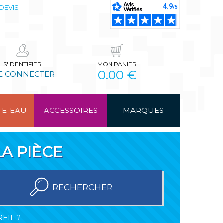
DEVIS
S'IDENTIFIER
MON PANIER
0.00 €
E CONNECTER
FE-EAU
ACCESSOIRES
MARQUES
A PIÈCE
RECHERCHER
EIL ?