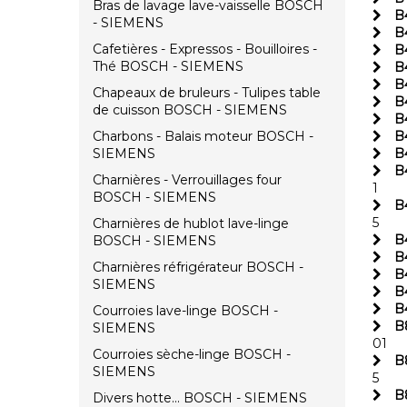
Bras de lavage lave-vaisselle BOSCH
B
- SIEMENS
B
Cafetières - Expressos - Bouilloires -
B
Thé BOSCH - SIEMENS
B
B
Chapeaux de bruleurs - Tulipes table
B
de cuisson BOSCH - SIEMENS
B
Charbons - Balais moteur BOSCH -
B
SIEMENS
B
B
Charnières - Verrouillages four
1
BOSCH - SIEMENS
B
5
Charnières de hublot lave-linge
B
BOSCH - SIEMENS
B
Charnières réfrigérateur BOSCH -
B
SIEMENS
B
B
Courroies lave-linge BOSCH -
B
SIEMENS
01
Courroies sèche-linge BOSCH -
B
SIEMENS
5
B
Divers hotte... BOSCH - SIEMENS