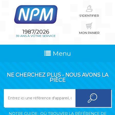
S'IDENTIFIER
1987/2026
MON PANIER
39 ANS À VOTRE SERVICE
Menu
NE CHERCHEZ PLUS - NOUS AVONS LA
PIÈCE
NOTRE GUIDE : OÙ TROUVER LA RÉFÉRENCE DE