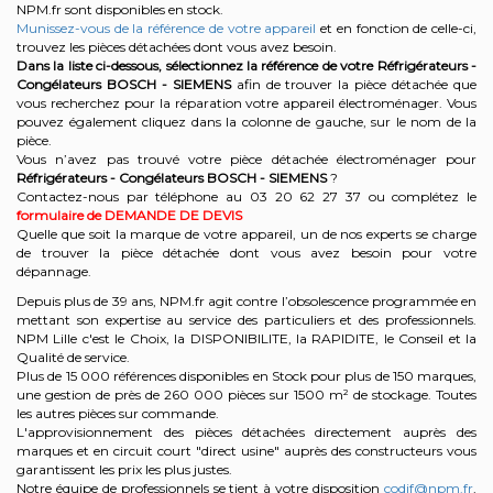
NPM.fr sont disponibles en stock.
Munissez-vous de la référence de votre appareil
et en fonction de celle-ci,
trouvez les pièces détachées dont vous avez besoin.
Dans la liste ci-dessous, sélectionnez la référence de votre Réfrigérateurs -
Congélateurs
BOSCH - SIEMENS
afin de trouver la pièce détachée que
vous recherchez pour la réparation votre appareil électroménager. Vous
pouvez également cliquez dans la colonne de gauche, sur le nom de la
pièce.
Vous n’avez pas trouvé votre pièce détachée électroménager pour
Réfrigérateurs - Congélateurs BOSCH - SIEMENS
?
Contactez-nous par téléphone au 03 20 62 27 37
ou complétez le
formulaire de DEMANDE DE DEVIS
Quelle que soit la marque de votre appareil, un de nos experts se charge
de trouver la pièce détachée dont vous avez besoin pour votre
dépannage.
Depuis plus de 39 ans, NPM.fr agit contre l’obsolescence programmée en
mettant son expertise au service des particuliers et des professionnels.
NPM Lille c'est le Choix, la DISPONIBILITE, la RAPIDITE, le Conseil et la
Qualité de service.
Plus de 15 000 références disponibles en Stock pour plus de 150 marques,
une gestion de près de 260 000 pièces sur 1500 m² de stockage. Toutes
les autres pièces sur commande.
L'approvisionnement des pièces détachées directement auprès des
marques et en circuit court "direct usine" auprès des constructeurs vous
garantissent les prix les plus justes.
Notre équipe de professionnels se tient à votre disposition
codif@npm.fr
,