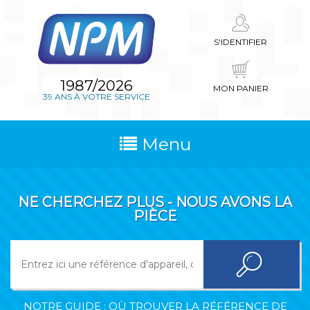
S'IDENTIFIER
1987/2026
MON PANIER
39 ANS À VOTRE SERVICE
Menu
NE CHERCHEZ PLUS - NOUS AVONS LA
PIÈCE
NOTRE GUIDE : OÙ TROUVER LA RÉFÉRENCE DE