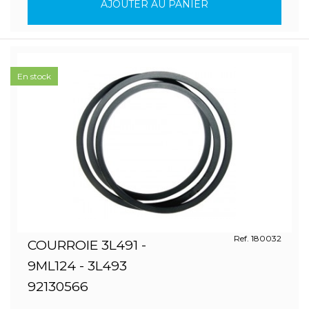
AJOUTER AU PANIER
En stock
Ref. 180032
COURROIE 3L491 -
9ML124 - 3L493
92130566