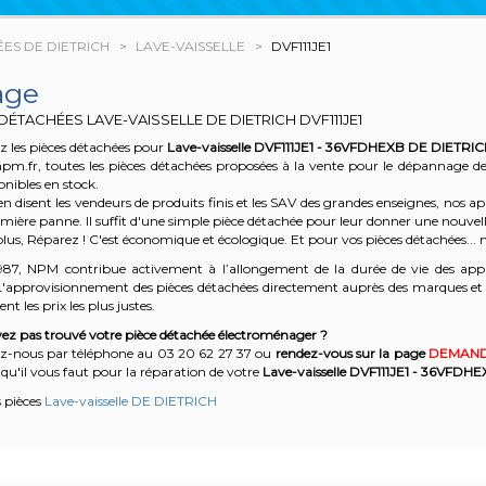
ES DE DIETRICH
LAVE-VAISSELLE
DVF111JE1
age
 DÉTACHÉES LAVE-VAISSELLE DE DIETRICH
DVF111JE1
 les pièces détachées pour
Lave-vaisselle DVF111JE1 - 36VFDHEXB
DE DIETRI
npm.fr, toutes les pièces détachées proposées à la vente pour le dépannage d
onibles en stock.
n disent les vendeurs de produits finis et les SAV des grandes enseignes, nos
emière panne. Il suffit d'une simple pièce détachée pour leur donner une nouvell
plus, Réparez ! C'est économique et écologique. Et
pour vos pièces détachées... n
987, NPM contribue activement à l’allongement de la durée de vie des appa
'approvisionnement des pièces détachées directement auprès des marques et en
nt les prix les plus justes.
ez pas trouvé votre pièce détachée électroménager ?
z-nous par téléphone a
u 03 20 62 27 37
o
u
rendez-vous sur la page
DEMAND
qu'il vous faut pour la réparation de votre
Lave-vaisselle DVF111JE1 - 36VFDH
s pièces
Lave-vaisselle DE DIETRICH