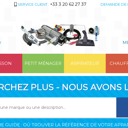
+33 3 20 62 27 37
SERVICE CLIENT :
DEMANDE DE 
r
M
SSON
PETIT MÉNAGER
ASPIRATEUR
CHAUF
RCHEZ PLUS - NOUS AVONS L
E GUIDE : OÙ TROUVER LA RÉFÉRENCE DE VOTRE APPAR