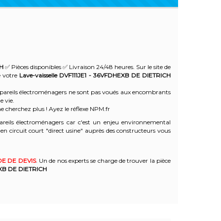
CH
✅ Pièces disponibles ✅ Livraison 24/48 heures. Sur le site de
e votre
Lave-vaisselle DVF111JE1 - 36VFDHEXB
DE DIETRICH
 appareils électroménagers ne sont pas voués aux encombrants
e vie.
e cherchez plus ! Ayez le réflexe NPM.fr
reils électroménagers car c'est un enjeu environnemental
 circuit court "direct usine" auprès des constructeurs vous
E DE DEVIS
. Un de nos experts se charge de trouver la pièce
EXB
DE DIETRICH