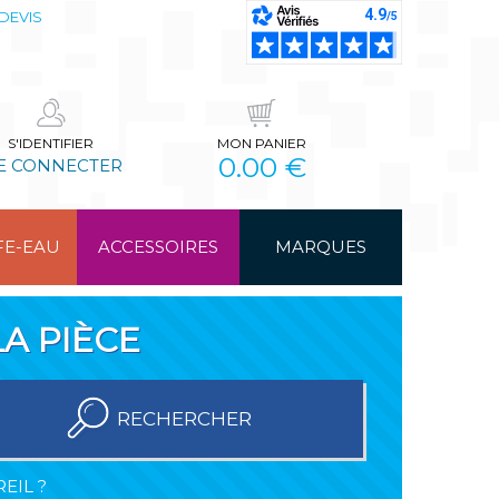
DEVIS
S'IDENTIFIER
MON PANIER
0.00 €
E CONNECTER
FE-EAU
ACCESSOIRES
MARQUES
A PIÈCE
RECHERCHER
EIL ?