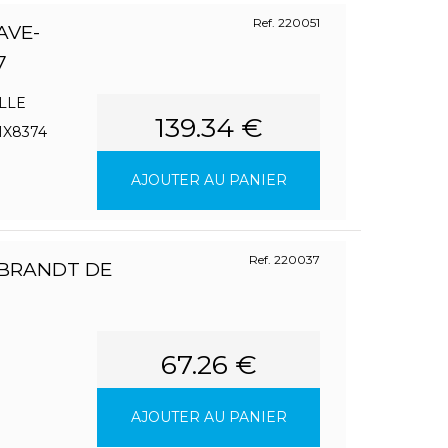
Ref. 220051
AVE-
7
LLE
139.34 €
1X8374
AJOUTER AU PANIER
Ref. 220037
 BRANDT DE
67.26 €
AJOUTER AU PANIER