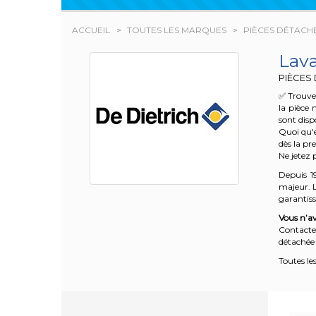
ACCUEIL
TOUTES LES MARQUES
PIÈCES DÉTACHÉ
Lav
PIÈCES
✅ Trouvez
la pièce 
sont disp
Quoi qu'e
dès la pr
Ne jetez 
Depuis 1
majeur. L
garantisse
Vous n’av
Contacte
détachée 
Toutes le