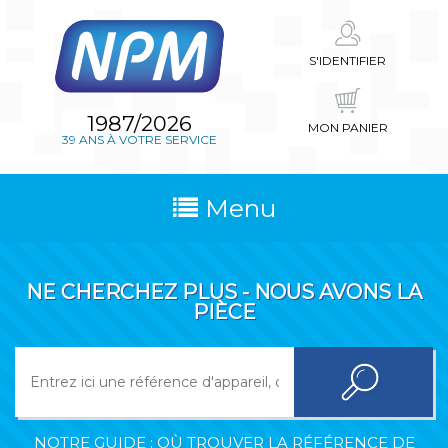
S'IDENTIFIER
1987/2026
MON PANIER
39 ANS À VOTRE SERVICE
Menu
NE CHERCHEZ PLUS - NOUS AVONS LA
PIÈCE
NOTRE GUIDE : OÙ TROUVER LA RÉFÉRENCE DE