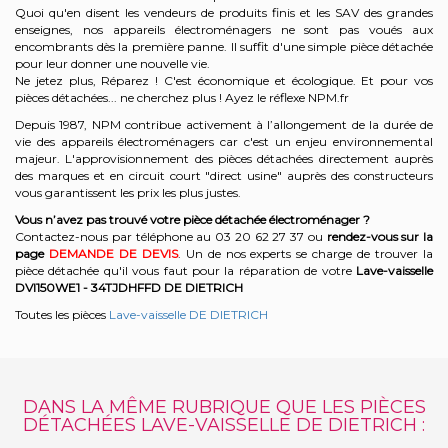
Quoi qu'en disent les vendeurs de produits finis et les SAV des grandes
enseignes, nos appareils électroménagers ne sont pas voués aux
encombrants dès la première panne. Il suffit d'une simple pièce détachée
pour leur donner une nouvelle vie.
Ne jetez plus, Réparez ! C'est économique et écologique. Et
pour vos
pièces détachées... ne cherchez plus ! Ayez le réflexe NPM.fr
Depuis 1987, NPM contribue activement à l’allongement de la durée de
vie des appareils électroménagers car c'est un enjeu environnemental
majeur. L'approvisionnement des pièces détachées directement auprès
des marques et en circuit court "direct usine" auprès des constructeurs
vous garantissent les prix les plus justes.
Vous n’avez pas trouvé votre pièce détachée électroménager ?
Contactez-nous par téléphone a
u 03 20 62 27 37
o
u
rendez-vous sur la
page
DEMANDE DE DEVIS
. Un de nos experts se charge de trouver la
pièce détachée qu'il vous faut pour la réparation de votre
Lave-vaisselle
DVI150WE1 - 34TJDHFFD
DE DIETRICH
Toutes les pièces
Lave-vaisselle DE DIETRICH
DANS LA MÊME RUBRIQUE QUE LES PIÈCES
DÉTACHÉES LAVE-VAISSELLE DE DIETRICH :