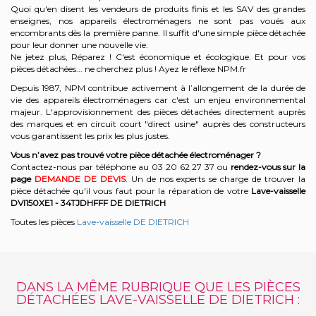
Quoi qu'en disent les vendeurs de produits finis et les SAV des grandes
enseignes, nos appareils électroménagers ne sont pas voués aux
encombrants dès la première panne. Il suffit d'une simple pièce détachée
pour leur donner une nouvelle vie.
Ne jetez plus, Réparez ! C'est économique et écologique. Et
pour vos
pièces détachées... ne cherchez plus ! Ayez le réflexe NPM.fr
Depuis 1987, NPM contribue activement à l’allongement de la durée de
vie des appareils électroménagers car c'est un enjeu environnemental
majeur. L'approvisionnement des pièces détachées directement auprès
des marques et en circuit court "direct usine" auprès des constructeurs
vous garantissent les prix les plus justes.
Vous n’avez pas trouvé votre pièce détachée électroménager ?
Contactez-nous par téléphone a
u 03 20 62 27 37
o
u
rendez-vous sur la
page
DEMANDE DE DEVIS
. Un de nos experts se charge de trouver la
pièce détachée qu'il vous faut pour la réparation de votre
Lave-vaisselle
DVI150XE1 - 34TJDHFFF
DE DIETRICH
Toutes les pièces
Lave-vaisselle DE DIETRICH
DANS LA MÊME RUBRIQUE QUE LES PIÈCES
DÉTACHÉES LAVE-VAISSELLE DE DIETRICH :