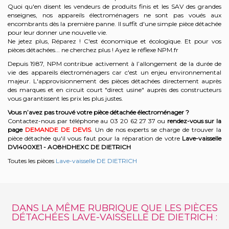
Quoi qu'en disent les vendeurs de produits finis et les SAV des grandes
enseignes, nos appareils électroménagers ne sont pas voués aux
encombrants dès la première panne. Il suffit d'une simple pièce détachée
pour leur donner une nouvelle vie.
Ne jetez plus, Réparez ! C'est économique et écologique. Et
pour vos
pièces détachées... ne cherchez plus ! Ayez le réflexe NPM.fr
Depuis 1987, NPM contribue activement à l’allongement de la durée de
vie des appareils électroménagers car c'est un enjeu environnemental
majeur. L'approvisionnement des pièces détachées directement auprès
des marques et en circuit court "direct usine" auprès des constructeurs
vous garantissent les prix les plus justes.
Vous n’avez pas trouvé votre pièce détachée électroménager ?
Contactez-nous par téléphone a
u 03 20 62 27 37
o
u
rendez-vous sur la
page
DEMANDE DE DEVIS
. Un de nos experts se charge de trouver la
pièce détachée qu'il vous faut pour la réparation de votre
Lave-vaisselle
DVI400XE1 - AO8HDHEXC
DE DIETRICH
Toutes les pièces
Lave-vaisselle DE DIETRICH
DANS LA MÊME RUBRIQUE QUE LES PIÈCES
DÉTACHÉES LAVE-VAISSELLE DE DIETRICH :