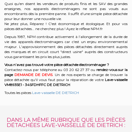
Quoi qu'en disent les vendeurs de produits finis et les SAV des grandes
enseignes, nos appareils électroménagers ne sont pas voués aux
encombrants dès la première panne. Il suffit d'une simple pièce détachée
pour leur donner une nouvelle vie.
Ne jetez plus, Réparez ! C'est économique et écologique. Et
pour vos
pièces détachées... ne cherchez plus ! Ayez le réflexe NPM.fr
Depuis 1987, NPM contribue activement à l’allongement de la durée de
vie des appareils électroménagers car c'est un enjeu environnemental
majeur. L'approvisionnement des pièces détachées directement auprès
des marques et en circuit court "direct usine" auprès des constructeurs
vous garantissent les prix les plus justes.
Vous n’avez pas trouvé votre pièce détachée électroménager ?
Contactez-nous par téléphone a
u 03 20 62 27 37
o
u
rendez-vous sur la
page
DEMANDE DE DEVIS
. Un de nos experts se charge de trouver la
pièce détachée qu'il vous faut pour la réparation de votre
Lave-vaisselle
VM8935E1 - 34SFDHFFC
DE DIETRICH
Toutes les pièces
Lave-vaisselle DE DIETRICH
DANS LA MÊME RUBRIQUE QUE LES PIÈCES
DÉTACHÉES LAVE-VAISSELLE DE DIETRICH :