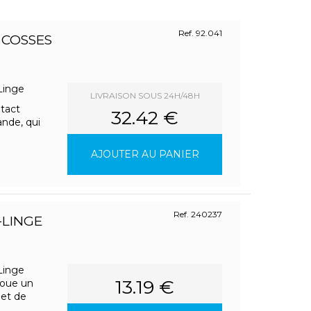
Ref. 92.041
 COSSES
-Linge
LIVRAISON SOUS 24H/48H
ntact
32.42 €
ande, qui
AJOUTER AU PANIER
Ref. 240237
-LINGE
-Linge
13.19 €
joue un
 et de