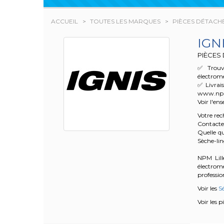
ACCUEIL
TOUTES LES MARQUES
PIÈCES DÉTACHÉ
IGN
PIÈCES
✅ Trouve
électrom
✅ Livrai
www.npm.f
Voir l'en
Votre re
Contacte
Quelle qu
Sèche-lin
NPM Lille
électrom
profession
Voir les
Sé
Voir les 