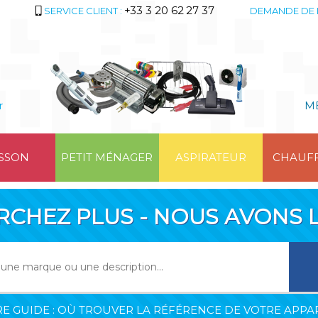
+33 3 20 62 27 37
SERVICE CLIENT :
DEMANDE DE 
r
M
SSON
PETIT MÉNAGER
ASPIRATEUR
CHAUF
RCHEZ PLUS - NOUS AVONS L
E GUIDE : OÙ TROUVER LA RÉFÉRENCE DE VOTRE APPAR