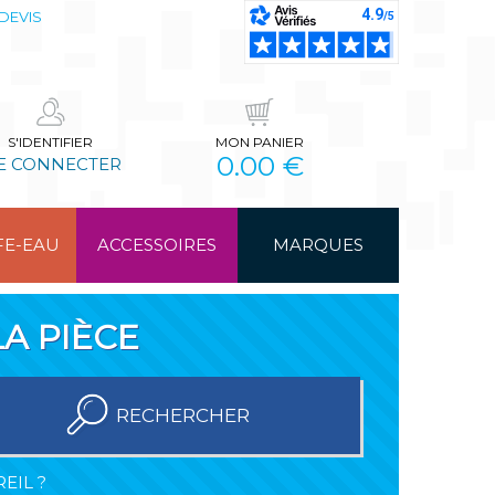
DEVIS
S'IDENTIFIER
MON PANIER
0.00 €
E CONNECTER
FE-EAU
ACCESSOIRES
MARQUES
A PIÈCE
RECHERCHER
EIL ?