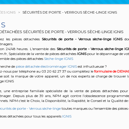
ES IGNIS
SÉCURITÉS DE PORTE - VERROUS SÈCHE-LINGE IGNIS
IS
 DÉTACHÉES SÉCURITÉS DE PORTE - VERROUS SÈCHE-LINGE IGNIS
z les pièces détachées
Sécurités de porte - Verrous sèche-linge
IGNIS
don
énagers.
son 24/48 heures. L'ensemble des
Sécurités de porte - Verrous sèche-linge
IG
r, Spécialiste de la vente de pièces détachées
IGNIS
pour le dépannage de vot
semble des pièces détachées
Sèche-linge IGNIS
cherche de
pièce détachée électroménager IGNIS
est infructueuse ?
z-nous par téléphone au 03 20 62 27 37
ou complétez le
formulaire de DEM
e soit la marque de votre appareil, un de nos experts se charge de trouver l
ge IGNIS
, une entreprise familiale spécialiste de la vente de pièces détachées pour 
énager. Depuis plus de 39 ans, NPM agit contre l’obsolescence programmée e
nels. NPM c'est le Choix, la Disponibilité, la Rapidité, le Conseil et la Qualité de 
curités de porte - Verrous sèche-linge
toutes marques ou l'ensemble des pièces
pièces détachées pour tous les appareils
IGNIS