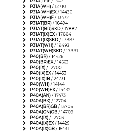
P31A(TF)F
/ 13471
P31A(WH)
/ 12710
P31A(WH)EX
/ 14430
P31A(WH)F
/ 13472
P31AT(BR)
/ 18494
P31AT(BR)SKD
/ 17882
P31AT(IX)EX
/ 17884
P31AT(IX)SKD
/ 17883
P31AT(WH)
/ 18493
P31AT(WH)SKD
/ 17881
P40(BR)
/ 14426
P40(BR)EX
/ 14663
P40(IX)
/ 12700
P40(IX)EX
/ 14433
P40(IX)IB
/ 24731
P40(WH)
/ 14144
P40(WH)EX
/ 14432
P40A(AN)
/ 17473
P40A(BK)
/ 12704
P40A(BR)GB
/ 13706
P40A(GN)GB
/ 14709
P40A(IX)
/ 12703
P40A(IX)EX
/ 14429
P40A(IX)GB
/ 15431