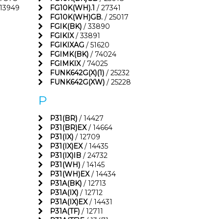
 13949
FG10K(WH).1
/ 27341
FG10K(WH)GB.
/ 25017
FGIK(BK)
/ 33890
FGIKIX
/ 33891
FGIKIXAG
/ 51620
FGIMK(BK)
/ 74024
FGIMKIX
/ 74025
FUNK642G(X)(1)
/ 25232
FUNK642G(XW)
/ 25228
P
P31(BR)
/ 14427
P31(BR)EX
/ 14664
P31(IX)
/ 12709
P31(IX)EX
/ 14435
P31(IX)IB
/ 24732
P31(WH)
/ 14145
P31(WH)EX
/ 14434
P31A(BK)
/ 12713
P31A(IX)
/ 12712
P31A(IX)EX
/ 14431
P31A(TF)
/ 12711