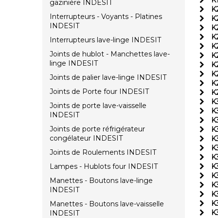
K
gazinière INDESIT
K
Interrupteurs - Voyants - Platines
K
INDESIT
K
K
Interrupteurs lave-linge INDESIT
K
Joints de hublot - Manchettes lave-
K
linge INDESIT
K
K
Joints de palier lave-linge INDESIT
K
Joints de Porte four INDESIT
K
K
Joints de porte lave-vaisselle
K
INDESIT
K
Joints de porte réfrigérateur
K
congélateur INDESIT
K
K
Joints de Roulements INDESIT
K
Lampes - Hublots four INDESIT
K
K
Manettes - Boutons lave-linge
K
INDESIT
K
K
Manettes - Boutons lave-vaisselle
K
INDESIT