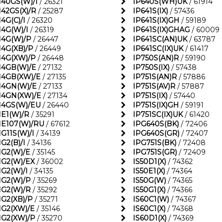
140GS(W)/I
/ 26321
IP640S(WH)UK
/ 61914
142GS(X)/R
/ 25287
IP641S(IX)
/ 57436
4G(C)/I
/ 26320
IP641S(IX)GH
/ 59189
14G(W)/I
/ 26319
IP641S(IX)GHAG
/ 60009
14G(W)/P
/ 26447
IP641SC(AN)UK
/ 63787
14G(XB)/P
/ 26449
IP641SC(IX)UK
/ 61417
14G(XW)/P
/ 26448
IP750S(AN)R
/ 59190
14GB(W)/E
/ 27132
IP750S(IX)
/ 57438
14GB(XW)/E
/ 27135
IP751S(AN)R
/ 57886
14GN(W)/E
/ 27133
IP751S(AV)R
/ 57887
14GN(XW)/E
/ 27134
IP751S(IX)
/ 57440
14GS(W)/EU
/ 26440
IP751S(IX)GH
/ 59191
1E1(W)/R
/ 35291
IP751SC(IX)UK
/ 61420
1E107(W)/RU
/ 67612
IPG640S(BK)
/ 72406
1G11S(W)/I
/ 34139
IPG640S(GR)
/ 72407
G2(B)/I
/ 34136
IPG751S(BK)
/ 72408
1G2(W)/E
/ 35145
IPG751S(GR)
/ 72409
1G2(W)/EX
/ 36002
IS50D1(X)
/ 74362
1G2(W)/I
/ 34135
IS50E1(X)
/ 74364
1G2(W)/P
/ 35269
IS50G(W)
/ 74365
1G2(W)/R
/ 35292
IS50G1(X)
/ 74366
1G2(XB)/P
/ 35271
IS60C1(W)
/ 74367
1G2(XW)/E
/ 35146
IS60C1(X)
/ 74368
1G2(XW)/P
/ 35270
IS60D1(X)
/ 74369