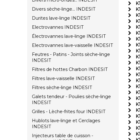
Divers micro-ondes... INDESIT
K
Divers sèche-linge... INDESIT
K
K
Durites lave-linge INDESIT
K
Electrovannes INDESIT
K
K
Électrovannes lave-linge INDESIT
K
K
Electrovannes lave-vaisselle INDESIT
K
Feutres - Patins - Joints sèche-linge
K
INDESIT
K
K
Filtres de hottes Charbon INDESIT
K1
Filtres lave-vaisselle INDESIT
K
K
Filtres sèche-linge INDESIT
K
Galets tendeur - Poulies sèche-linge
K
INDESIT
K
K
Grilles - Lèche-frites four INDESIT
K
Hublots lave-linge et Cerclages
K
INDESIT
K
K
Injecteurs table de cuisson -