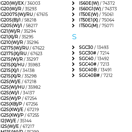
1G20(W)/EX
/ 36003
IS60E(W)
/ 74372
1G20(W)/R
/ 35293
IS60G1(W)
/ 74373
1G2007S(W)/RU
/ 67615
IT50E(W)
/ 75061
1G20S(B)/I
/ 58218
IT50E1(X)
/ 75064
1G20S(W)/I
/ 58217
IT50G(M)
/ 75071
1G21(W)/R
/ 35294
S
1G21(X)/R
/ 35295
1G210(W)/R
/ 35296
SGC30
/ 13493
1G217S(W)/RU
/ 67622
SGC30#
/ 7214
1G217S(X)/RU
/ 67623
SGC40
/ 13492
1G21S(W)/R
/ 35297
SGC40#
/ 7213
1G21S(X)/HU
/ 35983
SGC40B
/ 13491
G21S(X)/I
/ 34138
SGC40B#
/ 7212
1G21S(X)/R
/ 35298
1G2S(W)/E
/ 67218
1G2S(W)/HU
/ 35982
1G2S(W)/I
/ 34137
1G2S(W)/P
/ 67254
1G2S(XB)/P
/ 67256
1G2S(XW)/E
/ 67219
1G2S(XW)/P
/ 67255
1I2(W)/E
/ 35144
1I2S(W)/E
/ 67217