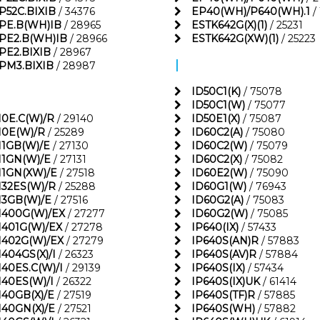
P52C.BIXIB
/ 34376
EP40(WH)/P640(WH).1
/
PE.B(WH)IB
/ 28965
ESTK642G(X)(1)
/ 25231
PE2.B(WH)IB
/ 28966
ESTK642G(XW)(1)
/ 25223
PE2.BIXIB
/ 28967
I
PM3.BIXIB
/ 28987
ID50C1(K)
/ 75078
ID50C1(W)
/ 75077
10E.C(W)/R
/ 29140
ID50E1(X)
/ 75087
10E(W)/R
/ 25289
ID60C2(A)
/ 75080
11GB(W)/E
/ 27130
ID60C2(W)
/ 75079
11GN(W)/E
/ 27131
ID60C2(X)
/ 75082
11GN(XW)/E
/ 27518
ID60E2(W)
/ 75090
132ES(W)/R
/ 25288
ID60G1(W)
/ 76943
13GB(W)/E
/ 27516
ID60G2(A)
/ 75083
1400G(W)/EX
/ 27277
ID60G2(W)
/ 75085
1401G(W)/EX
/ 27278
IP640(IX)
/ 57433
1402G(W)/EX
/ 27279
IP640S(AN)R
/ 57883
1404GS(X)/I
/ 26323
IP640S(AV)R
/ 57884
140ES.C(W)/I
/ 29139
IP640S(IX)
/ 57434
140ES(W)/I
/ 26322
IP640S(IX)UK
/ 61414
140GB(X)/E
/ 27519
IP640S(TF)R
/ 57885
140GN(X)/E
/ 27521
IP640S(WH)
/ 57882