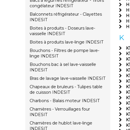
Bacs à légumes réfrigérateur - Tiroirs
H
congélateur INDESIT
H
Balconnets réfrigérateur - Clayettes
H
INDESIT
H
H
Boites à produits - Doseurs lave-
vaisselle INDESIT
K
Boites à produits lave-linge INDESIT
K
Bouchons - Filtres de pompe lave-
K
linge INDESIT
K
Bouchons bac à sel lave-vaisselle
K
INDESIT
K
K
Bras de lavage lave-vaisselle INDESIT
K
Chapeaux de bruleurs - Tulipes table
K
de cuisson INDESIT
K
K
Charbons - Balais moteur INDESIT
K
K
Charnières - Verrouillages four
K
INDESIT
K
Charnières de hublot lave-linge
K
INDESIT