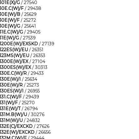
301E(X)/G
/ 27540
30E.C(W)/F
/ 29438
30E(W)/B
/ 25629
30E(W)/F
/ 25272
30E(W)/G
/ 25641
31E.C(W)/G
/ 29405
31E(W)/G
/ 27539
3200E(W)/EXSKD
/ 27139
322ES(W)/EU
/ 26351
323MS(W)/EU
/ 26353
3300E(W)/EX
/ 27104
3300ES(W)/EX
/ 30313
330E.C(W)/R
/ 29433
330E(W)/I
/ 25634
330E(W)/R
/ 25273
330ES(W)/I
/ 26955
331.C(W)/F
/ 29439
331(W)/F
/ 25270
331E(W)/T
/ 26794
331M.B(W)/U
/ 30276
331M(W)/U
/ 24832
332E(C)/EXCKD
/ 27626
332E(W)/EXCKD
/ 26656
332M.C(W)/F
/ 29444