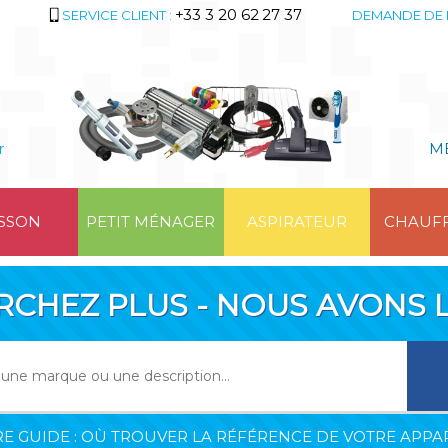
+33 3 20 62 27 37
SERVICE CLIENT :
DEMANDE DE 
r
M
SSON
PETIT MÉNAGER
ASPIRATEUR
CHAUF
RCHEZ PLUS - NOUS AVONS L
E GUIDE : OÙ TROUVER LA RÉFÉRENCE DE VOTRE APPAR