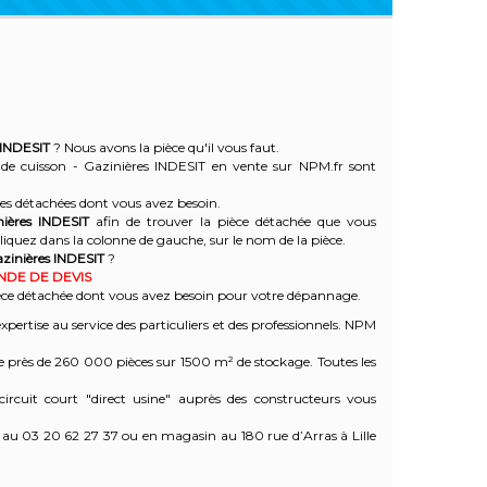
 INDESIT
? Nous avons la pièce qu'il vous faut.
 de cuisson - Gazinières INDESIT en vente sur NPM.fr sont
èces détachées dont vous avez besoin.
nières
INDESIT
afin de trouver la pièce détachée que vous
quez dans la colonne de gauche, sur le nom de la pièce.
azinières INDESIT
?
ANDE DE DEVIS
pièce détachée dont vous avez besoin pour votre dépannage.
ertise au service des particuliers et des professionnels. NPM
e près de 260 000 pièces sur 1500 m² de stockage. Toutes les
rcuit court "direct usine" auprès des constructeurs vous
 au 03 20 62 27 37 ou en magasin au 180 rue d’Arras à Lille