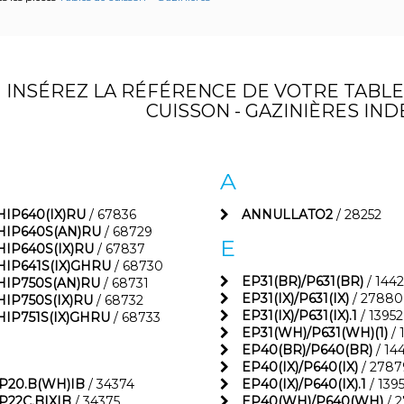
INSÉREZ LA RÉFÉRENCE DE VOTRE TABLE
CUISSON - GAZINIÈRES INDE
A
HIP640(IX)RU
/ 67836
ANNULLATO2
/ 28252
HIP640S(AN)RU
/ 68729
E
HIP640S(IX)RU
/ 67837
HIP641S(IX)GHRU
/ 68730
EP31(BR)/P631(BR)
/ 144
HIP750S(AN)RU
/ 68731
EP31(IX)/P631(IX)
/ 27880
HIP750S(IX)RU
/ 68732
EP31(IX)/P631(IX).1
/ 13952
HIP751S(IX)GHRU
/ 68733
EP31(WH)/P631(WH)(1)
/ 
EP40(BR)/P640(BR)
/ 14
EP40(IX)/P640(IX)
/ 2787
P20.B(WH)IB
/ 34374
EP40(IX)/P640(IX).1
/ 139
P22C.BIXIB
/ 34375
EP40(WH)/P640(WH)
/ 