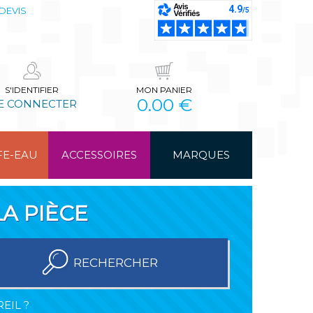
DEVIS
S'IDENTIFIER
MON PANIER
0.00 €
E CONNECTER
FE-EAU
ACCESSOIRES
MARQUES
A PIÈCE
RECHERCHER
EIL ?