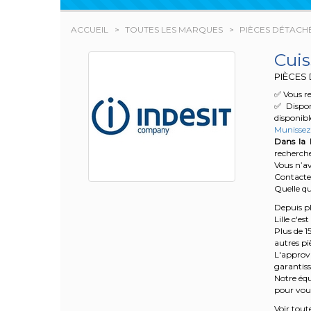
ACCUEIL
TOUTES LES MARQUES
PIÈCES DÉTACHÉ
Cui
PIÈCES 
✅ Vous r
✅ Dispon
disponibl
Munissez-
Dans la l
recherche
Vous n’a
Contacte
Quelle qu
Depuis pl
Lille c'es
Plus de 1
autres p
L'approv
garantisse
Notre équ
pour vous
Voir tout