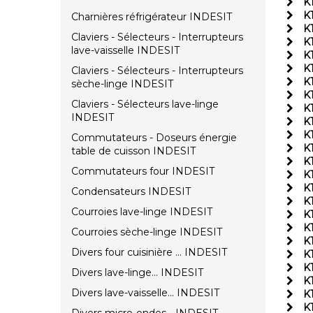
K
K
Charnières réfrigérateur INDESIT
K1
Claviers - Sélecteurs - Interrupteurs
K
lave-vaisselle INDESIT
K
K
Claviers - Sélecteurs - Interrupteurs
K
sèche-linge INDESIT
K
Claviers - Sélecteurs lave-linge
K
INDESIT
K
K
Commutateurs - Doseurs énergie
K
table de cuisson INDESIT
K
Commutateurs four INDESIT
K
K
Condensateurs INDESIT
K1
Courroies lave-linge INDESIT
K
K
Courroies sèche-linge INDESIT
K
Divers four cuisinière ... INDESIT
K
K
Divers lave-linge... INDESIT
K
Divers lave-vaisselle... INDESIT
K
K