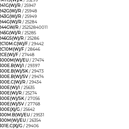
1M11S(W)/R
/ 35299
241G(W)/R
/ 25947
242G(W)/R
/ 25948
243G(W)/R
/ 25949
244G(W)/R
/ 25284
244GW/R
/ 25252840011
245G(W)/R
/ 25285
246GS(W)/R
/ 25286
2C10M.C(W)/F
/ 29442
2C10M(W)/F
/ 28646
2CE(W)/F
/ 27448
3000M(W)/EU
/ 27474
300E.B(W)/I
/ 29397
300E.B(W)/SK
/ 29473
300E.B(W)/SV
/ 29474
300E.C(W)/R
/ 29434
300E(W)/I
/ 25635
300E(W)/R
/ 25274
300E(W)/SK
/ 27056
300E(W)/SV
/ 27768
300E(X)/G
/ 25642
300M.B(W)/EU
/ 29531
300M(W)/EU
/ 26354
301E.C(X)/G
/ 29406