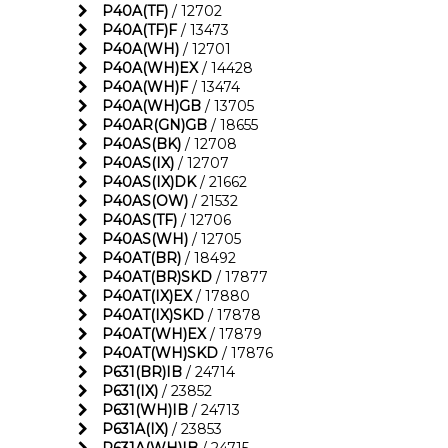
P40A(TF)
/ 12702
P40A(TF)F
/ 13473
P40A(WH)
/ 12701
P40A(WH)EX
/ 14428
P40A(WH)F
/ 13474
P40A(WH)GB
/ 13705
P40AR(GN)GB
/ 18655
P40AS(BK)
/ 12708
P40AS(IX)
/ 12707
P40AS(IX)DK
/ 21662
P40AS(OW)
/ 21532
P40AS(TF)
/ 12706
P40AS(WH)
/ 12705
P40AT(BR)
/ 18492
P40AT(BR)SKD
/ 17877
P40AT(IX)EX
/ 17880
P40AT(IX)SKD
/ 17878
P40AT(WH)EX
/ 17879
P40AT(WH)SKD
/ 17876
P631(BR)IB
/ 24714
P631(IX)
/ 23852
P631(WH)IB
/ 24713
P631A(IX)
/ 23853