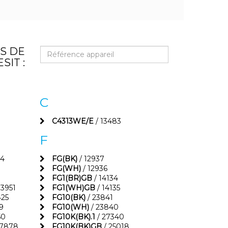
S DE
SIT :
C
C4313WE/E
/ 13483
F
24
FG(BK)
/ 12937
FG(WH)
/ 12936
FG1(BR)GB
/ 14134
13951
FG1(WH)GB
/ 14135
425
FG10(BK)
/ 23841
9
FG10(WH)
/ 23840
50
FG10K(BK).1
/ 27340
27878
FG10K(BK)GB
/ 25018