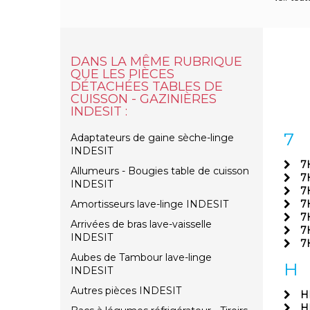
DANS LA MÊME RUBRIQUE
QUE LES PIÈCES
DÉTACHÉES TABLES DE
CUISSON - GAZINIÈRES
INDESIT :
7
Adaptateurs de gaine sèche-linge
INDESIT
7
Allumeurs - Bougies table de cuisson
7
INDESIT
7
Amortisseurs lave-linge INDESIT
7
7
Arrivées de bras lave-vaisselle
7
INDESIT
7
Aubes de Tambour lave-linge
H
INDESIT
Autres pièces INDESIT
H
H