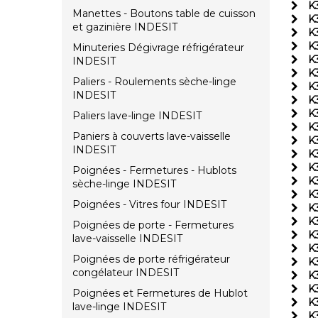
K
Manettes - Boutons table de cuisson
K
et gazinière INDESIT
K
K
Minuteries Dégivrage réfrigérateur
K
INDESIT
K
Paliers - Roulements sèche-linge
K
INDESIT
K
K
Paliers lave-linge INDESIT
K
Paniers à couverts lave-vaisselle
K
INDESIT
K
K
Poignées - Fermetures - Hublots
K
sèche-linge INDESIT
K
Poignées - Vitres four INDESIT
K
K
Poignées de porte - Fermetures
K
lave-vaisselle INDESIT
K
Poignées de porte réfrigérateur
K
congélateur INDESIT
K
K
Poignées et Fermetures de Hublot
K
lave-linge INDESIT
K