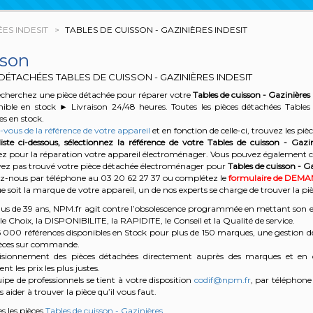
ES INDESIT
TABLES DE CUISSON - GAZINIÈRES INDESIT
sson
DÉTACHÉES TABLES DE CUISSON - GAZINIÈRES INDESIT
echerchez une pièce détachée pour réparer votre
Tables de cuisson - Gazinières
ible en stock ► Livraison 24/48 heures. Toutes les pièces détachées Tables
es en stock.
vous de la référence de votre appareil
et en fonction de celle-ci, trouvez les pi
iste ci-dessous, sélectionnez la référence de votre Tables de cuisson - Gazi
z pour la réparation votre appareil électroménager. Vous pouvez également cli
vez pas trouvé votre pièce détachée électroménager pour
Tables de cuisson - G
z-nous par téléphone au 03 20 62 27 37
ou complétez le
formulaire de DEM
e soit la marque de votre appareil, un de nos experts se charge de trouver la 
us de 39 ans, NPM.fr agit contre l’obsolescence programmée en mettant son exp
t le Choix, la DISPONIBILITE, la RAPIDITE, le Conseil et la Qualité de service.
5 000 références disponibles en Stock pour plus de 150 marques, une gestion d
ièces sur commande.
isionnement des pièces détachées directement auprès des marques et en ci
nt les prix les plus justes.
ipe de professionnels se tient à votre disposition
codif@npm.fr
, par téléphone
 aider à trouver la pièce qu’il vous faut.
es les pièces
Tables de cuisson - Gazinières