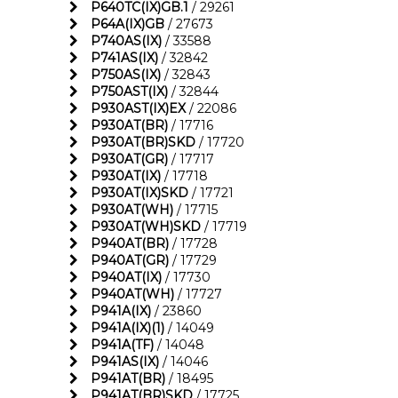
P640TC(IX)GB.1
/ 29261
P64A(IX)GB
/ 27673
P740AS(IX)
/ 33588
P741AS(IX)
/ 32842
P750AS(IX)
/ 32843
P750AST(IX)
/ 32844
P930AST(IX)EX
/ 22086
P930AT(BR)
/ 17716
P930AT(BR)SKD
/ 17720
P930AT(GR)
/ 17717
P930AT(IX)
/ 17718
P930AT(IX)SKD
/ 17721
P930AT(WH)
/ 17715
P930AT(WH)SKD
/ 17719
P940AT(BR)
/ 17728
P940AT(GR)
/ 17729
P940AT(IX)
/ 17730
P940AT(WH)
/ 17727
P941A(IX)
/ 23860
P941A(IX)(1)
/ 14049
P941A(TF)
/ 14048
P941AS(IX)
/ 14046
P941AT(BR)
/ 18495
P941AT(BR)SKD
/ 17725