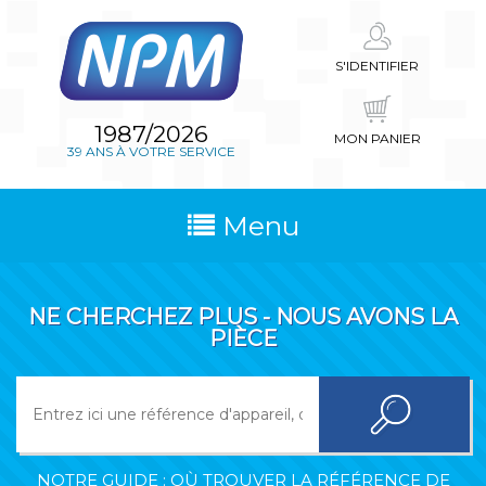
S'IDENTIFIER
1987/2026
MON PANIER
39 ANS À VOTRE SERVICE
Menu
NE CHERCHEZ PLUS - NOUS AVONS LA
PIÈCE
NOTRE GUIDE : OÙ TROUVER LA RÉFÉRENCE DE