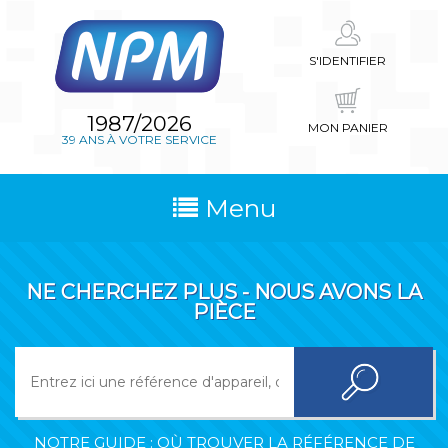
S'IDENTIFIER
1987/2026
MON PANIER
39 ANS À VOTRE SERVICE
Menu
NE CHERCHEZ PLUS - NOUS AVONS LA
PIÈCE
NOTRE GUIDE : OÙ TROUVER LA RÉFÉRENCE DE