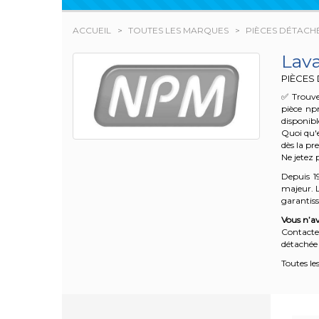
ACCUEIL
TOUTES LES MARQUES
PIÈCES DÉTACH
Lav
PIÈCES
✅ Trouve
pièce np
disponibl
Quoi qu'e
dès la pr
Ne jetez 
Depuis 1
majeur. L
garantisse
Vous n’av
Contacte
détachée 
Toutes le