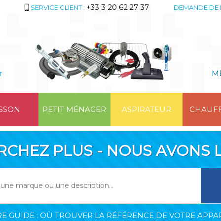
+33 3 20 62 27 37
SERVICE CLIENT :
DEMANDE DE 
r
M
SSON
PETIT MÉNAGER
ASPIRATEUR
CHAUF
RCHEZ PLUS - NOUS AVONS L
E GUIDE : OÙ TROUVER LA RÉFÉRENCE DE VOTRE APPAR