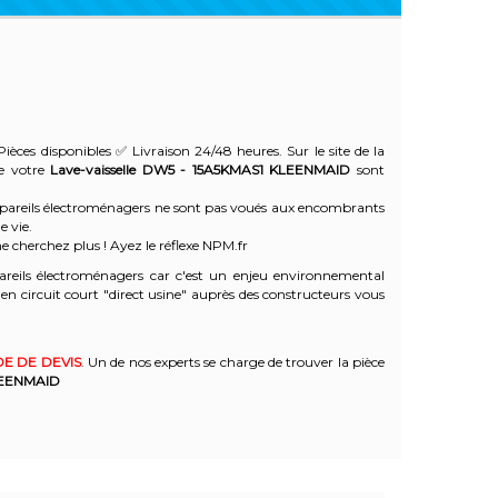
ièces disponibles ✅ Livraison 24/48 heures. Sur le site de la
de votre
Lave-vaisselle DW5 - 15A5KMAS1
KLEENMAID
sont
 appareils électroménagers ne sont pas voués aux encombrants
e vie.
e cherchez plus ! Ayez le réflexe NPM.fr
reils électroménagers car c'est un enjeu environnemental
 circuit court "direct usine" auprès des constructeurs vous
E DE DEVIS
. Un de nos experts se charge de trouver la pièce
EENMAID