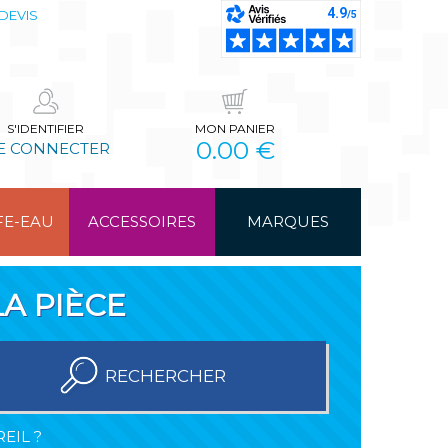
DEVIS
S'IDENTIFIER
MON PANIER
0.00 €
E CONNECTER
FE-EAU
ACCESSOIRES
MARQUES
A PIÈCE
RECHERCHER
EIL ?