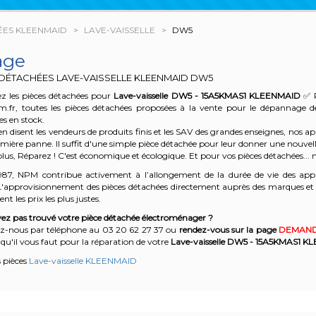
ÉES KLEENMAID
LAVE-VAISSELLE
DW5
age
 DÉTACHÉES LAVE-VAISSELLE KLEENMAID
DW5
z les pièces détachées pour
Lave-vaisselle DW5 - 15A5KMAS1
KLEENMAID
✅ P
m.fr, toutes les pièces détachées proposées à la vente pour le dépannage 
es en stock.
n disent les vendeurs de produits finis et les SAV des grandes enseignes, nos
emière panne. Il suffit d'une simple pièce détachée pour leur donner une nouvell
plus, Réparez ! C'est économique et écologique. Et
pour vos pièces détachées... n
987, NPM contribue activement à l’allongement de la durée de vie des appa
'approvisionnement des pièces détachées directement auprès des marques et en
nt les prix les plus justes.
ez pas trouvé votre pièce détachée électroménager ?
z-nous par téléphone a
u 03 20 62 27 37
o
u
rendez-vous sur la page
DEMAND
qu'il vous faut pour la réparation de votre
Lave-vaisselle DW5 - 15A5KMAS1
KL
s pièces
Lave-vaisselle KLEENMAID