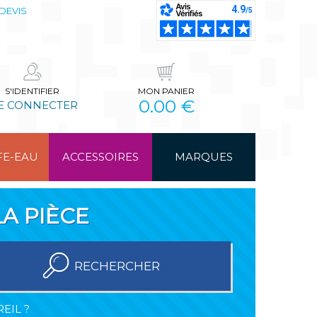
DEVIS
S'IDENTIFIER
MON PANIER
0.00 €
E CONNECTER
FE-EAU
ACCESSOIRES
MARQUES
A PIÈCE
RECHERCHER
EIL ?