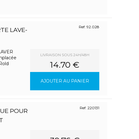
Ref. 92.028
TE LAVE-
LAVER
LIVRAISON SOUS 24H/48H
emplacée
14.70 €
 Rold
AJOUTER AU PANIER
Ref. 220131
QUE POUR
T