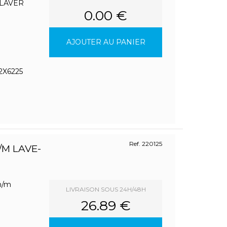
 LAVER
0.00 €
AJOUTER AU PANIER
2X6225
Ref. 220125
M LAVE-
 m/m
LIVRAISON SOUS 24H/48H
26.89 €