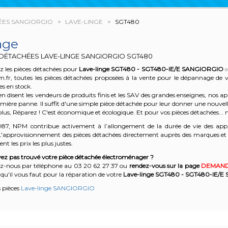
ÉES SANGIORGIO
LAVE-LINGE
SGT480
age
 DÉTACHÉES LAVE-LINGE SANGIORGIO
SGT480
z les pièces détachées pour
Lave-linge SGT480 - SGT480-IE/E
SANGIORGIO
✅
m.fr, toutes les pièces détachées proposées à la vente pour le dépannage de 
es en stock.
n disent les vendeurs de produits finis et les SAV des grandes enseignes, nos
emière panne. Il suffit d'une simple pièce détachée pour leur donner une nouvell
plus, Réparez ! C'est économique et écologique. Et
pour vos pièces détachées... n
987, NPM contribue activement à l’allongement de la durée de vie des appa
'approvisionnement des pièces détachées directement auprès des marques et en
nt les prix les plus justes.
ez pas trouvé votre pièce détachée électroménager ?
z-nous par téléphone a
u 03 20 62 27 37
o
u
rendez-vous sur la page
DEMAND
qu'il vous faut pour la réparation de votre
Lave-linge SGT480 - SGT480-IE/E
s pièces
Lave-linge SANGIORGIO