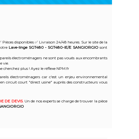
 Pièces disponibles ✅ Livraison 24/48 heures. Sur le site de la
votre
Lave-linge SGT480 - SGT480-IE/E
SANGIORGIO
sont
 appareils électroménagers ne sont pas voués aux encombrants
e vie.
e cherchez plus ! Ayez le réflexe NPM.fr
reils électroménagers car c'est un enjeu environnemental
 circuit court "direct usine" auprès des constructeurs vous
E DE DEVIS
. Un de nos experts se charge de trouver la pièce
SANGIORGIO