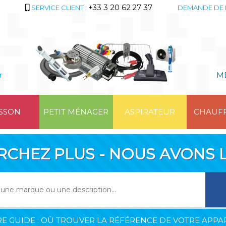
+33 3 20 62 27 37
SERVICE CLIENT :
DEMANDE DE 
r
M
SSON
PETIT MÉNAGER
ASPIRATEUR
CHAUF
RCHEZ PLUS - NOUS AVONS L
E GUIDE : OÙ TROUVER LA RÉFÉRENCE DE VOTRE APPAR