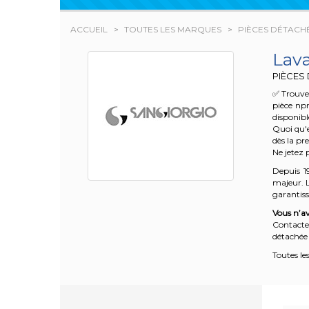
ACCUEIL
TOUTES LES MARQUES
PIÈCES DÉTACH
Lav
PIÈCES
✅ Trouve
pièce np
disponibl
Quoi qu'e
dès la pr
Ne jetez 
Depuis 1
majeur. L
garantisse
Vous n’av
Contacte
détachée 
Toutes le