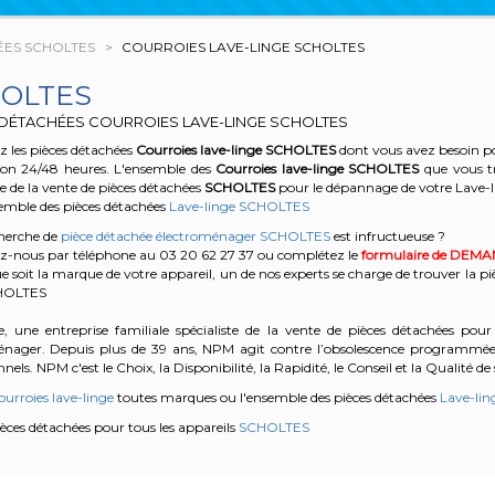
ÉES SCHOLTES
COURROIES LAVE-LINGE SCHOLTES
OLTES
 DÉTACHÉES COURROIES LAVE-LINGE SCHOLTES
 les pièces détachées
Courroies lave-linge
SCHOLTES
dont vous avez besoin po
son 24/48 heures. L'ensemble des
Courroies lave-linge
SCHOLTES
que vous t
te de la vente de pièces détachées
SCHOLTES
pour le dépannage de votre Lave
semble des pièces détachées
Lave-linge SCHOLTES
cherche de
pièce détachée électroménager SCHOLTES
est infructueuse ?
z-nous par téléphone au 03 20 62 27 37
ou complétez le
formulaire de DEM
e soit la marque de votre appareil, un de nos experts se charge de trouver la pi
CHOLTES
, une entreprise familiale spécialiste de la vente de pièces détachées pour 
énager. Depuis plus de 39 ans, NPM agit contre l’obsolescence programmée e
nels. NPM c'est le Choix, la Disponibilité, la Rapidité, le Conseil et la Qualité de 
urroies lave-linge
toutes marques ou l'ensemble des pièces détachées
Lave-lin
pièces détachées pour tous les appareils
SCHOLTES