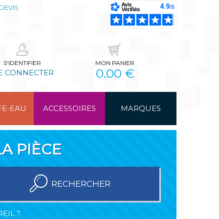
DEVIS
S'IDENTIFIER
MON PANIER
0.00 €
E CONNECTER
FE-EAU
ACCESSOIRES
MARQUES
A PIÈCE
RECHERCHER
EIL ?