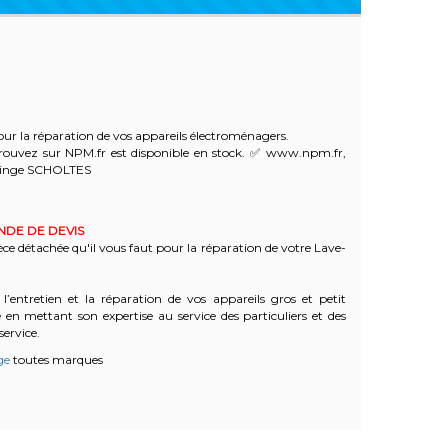
ur la réparation de vos appareils électroménagers.
rouvez sur NPM.fr est disponible en stock. ✅ www.npm.fr,
-linge SCHOLTES
ANDE DE DEVIS
èce détachée qu'il vous faut pour la réparation de votre Lave-
l’entretien et la réparation de vos appareils gros et petit
n mettant son expertise au service des particuliers et des
service.
ge
toutes marques