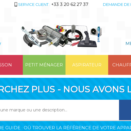
+33 3 20 62 27 37
SERVICE CLIENT :
DEMANDE DE 
r
M
SSON
PETIT MÉNAGER
ASPIRATEUR
CHAUF
RCHEZ PLUS - NOUS AVONS L
E GUIDE : OÙ TROUVER LA RÉFÉRENCE DE VOTRE APPAR