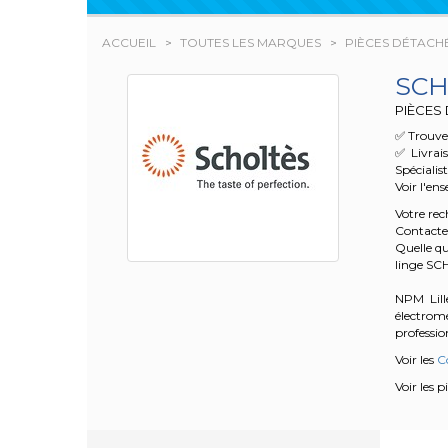
ACCUEIL
TOUTES LES MARQUES
PIÈCES DÉTACH
SCH
PIÈCES
✅ Trouvez
✅ Livrai
Spécialis
Voir l'en
Votre re
Contacte
Quelle qu
linge S
NPM Lille
électrom
profession
Voir les
Co
Voir les 