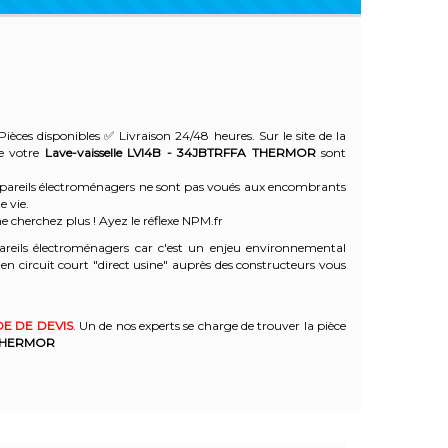
ièces disponibles ✅ Livraison 24/48 heures. Sur le site de la
de votre
Lave-vaisselle LVI4B - 34JBTRFFA
THERMOR
sont
 appareils électroménagers ne sont pas voués aux encombrants
e vie.
e cherchez plus ! Ayez le réflexe NPM.fr
reils électroménagers car c'est un enjeu environnemental
 circuit court "direct usine" auprès des constructeurs vous
E DE DEVIS
. Un de nos experts se charge de trouver la pièce
HERMOR