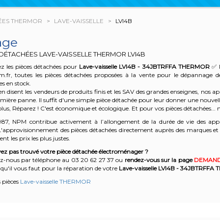
ÉES THERMOR
LAVE-VAISSELLE
LVI4B
age
 DÉTACHÉES LAVE-VAISSELLE THERMOR
LVI4B
z les pièces détachées pour
Lave-vaisselle LVI4B - 34JBTRFFA
THERMOR
✅ P
m.fr, toutes les pièces détachées proposées à la vente pour le dépannage 
es en stock.
n disent les vendeurs de produits finis et les SAV des grandes enseignes, nos
emière panne. Il suffit d'une simple pièce détachée pour leur donner une nouvell
plus, Réparez ! C'est économique et écologique. Et
pour vos pièces détachées... n
987, NPM contribue activement à l’allongement de la durée de vie des appa
'approvisionnement des pièces détachées directement auprès des marques et en
nt les prix les plus justes.
ez pas trouvé votre pièce détachée électroménager ?
z-nous par téléphone a
u 03 20 62 27 37
o
u
rendez-vous sur la page
DEMAND
qu'il vous faut pour la réparation de votre
Lave-vaisselle LVI4B - 34JBTRFFA
T
s pièces
Lave-vaisselle THERMOR