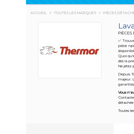
ACCUEIL
TOUTES LES MARQUES
PIÈCES DÉTACH
Lav
PIÈCES
✅ Trouve
pièce np
disponibl
Quoi qu'e
dès la pr
Ne jetez 
Depuis 1
majeur. L
garantisse
Vous n’av
Contacte
détachée 
Toutes le