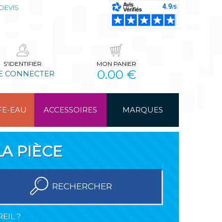
DEVIS
S'IDENTIFIER
MON PANIER
0.00 €
E CONNECTER
FE-EAU
ACCESSOIRES
MARQUES
A PIÈCE
RECHERCHER
EIL ?