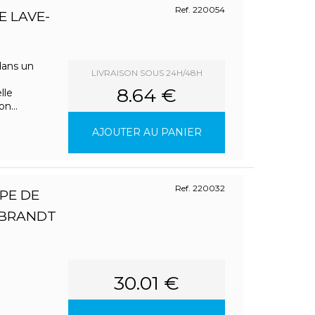
Ref. 220054
E LAVE-
dans un
LIVRAISON SOUS 24H/48H
8.64 €
lle
n...
AJOUTER AU PANIER
Ref. 220032
PE DE
 BRANDT
30.01 €