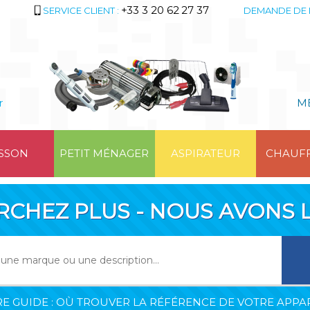
+33 3 20 62 27 37
SERVICE CLIENT :
DEMANDE DE 
r
M
SSON
PETIT MÉNAGER
ASPIRATEUR
CHAUF
RCHEZ PLUS - NOUS AVONS L
E GUIDE : OÙ TROUVER LA RÉFÉRENCE DE VOTRE APPAR