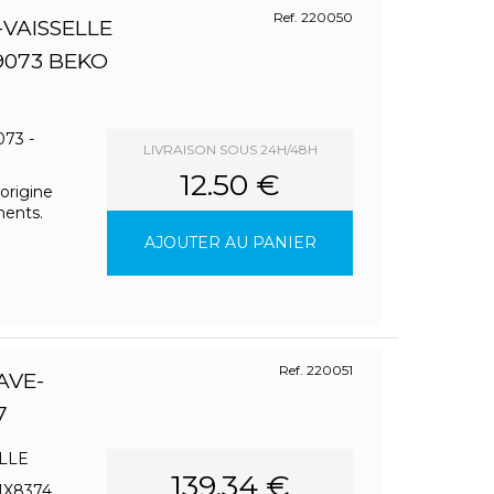
Ref. 220050
-VAISSELLE
9073 BEKO
73 -
LIVRAISON SOUS 24H/48H
12.50 €
origine
ments.
AJOUTER AU PANIER
Ref. 220051
AVE-
7
LLE
139.34 €
1X8374