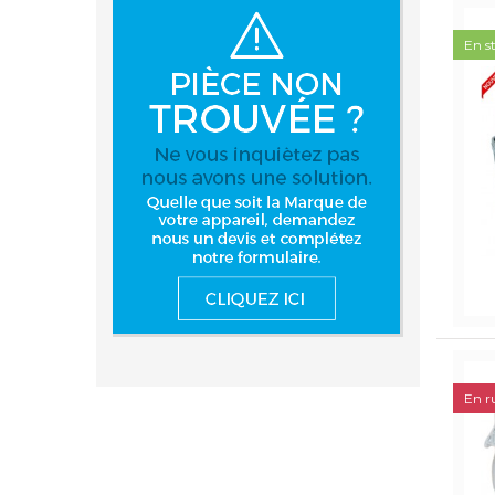
En s
En r