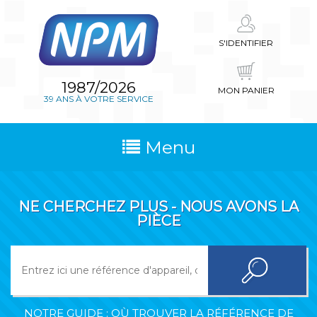
S'IDENTIFIER
1987/2026
MON PANIER
39 ANS À VOTRE SERVICE
Menu
NE CHERCHEZ PLUS - NOUS AVONS LA
PIÈCE
NOTRE GUIDE : OÙ TROUVER LA RÉFÉRENCE DE