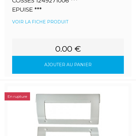
COSSES 1249271006 ***
EPUISE ***
VOIR LA FICHE PRODUIT
0.00 €
AJOUTER AU PANIER
En rupture