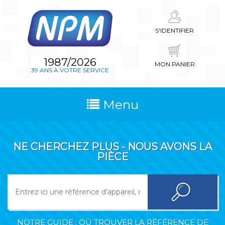
S'IDENTIFIER
1987/2026
MON PANIER
39 ANS À VOTRE SERVICE
Menu
NE CHERCHEZ PLUS - NOUS AVONS LA
PIÈCE
NOTRE GUIDE : OÙ TROUVER LA RÉFÉRENCE DE