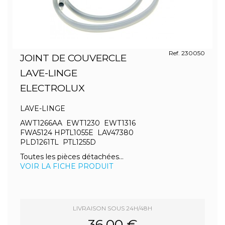
Ref. 230050
JOINT DE COUVERCLE
LAVE-LINGE
ELECTROLUX
LAVE-LINGE
AWT1266AA EWT1230 EWT1316
FWA5124 HPTL1055E LAV47380
PLD1261TL PTL1255D
Toutes les pièces détachées...
VOIR LA FICHE PRODUIT
LIVRAISON SOUS 24H/48H
36.00 €