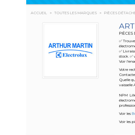
ACCUEIL
TOUTES LES MARQUES
PIÈCES DÉTACH
ART
PIÈCES
✅ Trouvez
électrom
✅ Livrai
stock. ✅ 
Voir l'en
Votre re
Contacte
Quelle qu
vaissell
NPM Lille
électrom
profession
Voir les
Bo
Voir les 