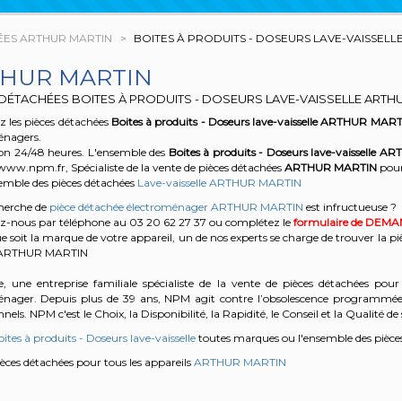
ÉES ARTHUR MARTIN
BOITES À PRODUITS - DOSEURS LAVE-VAISSELL
HUR MARTIN
 DÉTACHÉES BOITES À PRODUITS - DOSEURS LAVE-VAISSELLE ARTH
 les pièces détachées
Boites à produits - Doseurs lave-vaisselle
ARTHUR MART
énagers.
son 24/48 heures. L'ensemble des
Boites à produits - Doseurs lave-vaisselle
ART
www.npm.fr, Spécialiste de la vente de pièces détachées
ARTHUR MARTIN
pour
semble des pièces détachées
Lave-vaisselle ARTHUR MARTIN
cherche de
pièce détachée électroménager ARTHUR MARTIN
est infructueuse ?
z-nous par téléphone au 03 20 62 27 37
ou complétez le
formulaire de DEM
e soit la marque de votre appareil, un de nos experts se charge de trouver la pi
e ARTHUR MARTIN
, une entreprise familiale spécialiste de la vente de pièces détachées pour 
énager. Depuis plus de 39 ans, NPM agit contre l’obsolescence programmée e
nels. NPM c'est le Choix, la Disponibilité, la Rapidité, le Conseil et la Qualité de 
ites à produits - Doseurs lave-vaisselle
toutes marques ou l'ensemble des pièce
pièces détachées pour tous les appareils
ARTHUR MARTIN