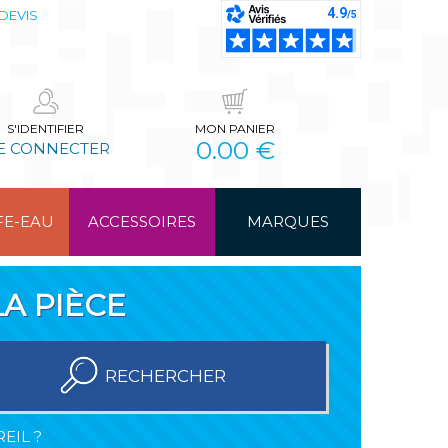
DEVIS
S'IDENTIFIER
MON PANIER
0.00 €
E CONNECTER
FE-EAU
ACCESSOIRES
MARQUES
A PIÈCE
RECHERCHER
EIL ?