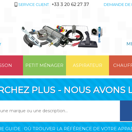
+33 3 20 62 27 37
SERVICE CLIENT :
DEMANDE DE 
r
M
SSON
PETIT MÉNAGER
ASPIRATEUR
CHAUF
RCHEZ PLUS - NOUS AVONS L
E GUIDE : OÙ TROUVER LA RÉFÉRENCE DE VOTRE APPAR