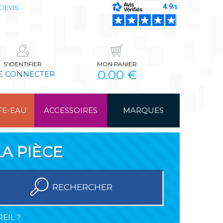
DEVIS
S'IDENTIFIER
MON PANIER
0.00 €
E CONNECTER
FE-EAU
ACCESSOIRES
MARQUES
A PIÈCE
RECHERCHER
EIL ?