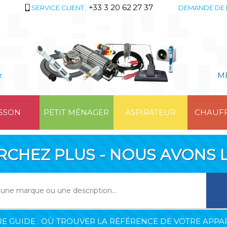
+33 3 20 62 27 37
SERVICE CLIENT :
DEMANDE DE 
r
M
SSON
PETIT MÉNAGER
ASPIRATEUR
CHAUF
RCHEZ PLUS - NOUS AVONS L
E GUIDE : OÙ TROUVER LA RÉFÉRENCE DE VOTRE APPAR