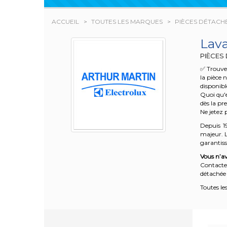
ACCUEIL
TOUTES LES MARQUES
PIÈCES DÉTACH
Lav
PIÈCES
✅ Trouve
la pièce 
disponibl
Quoi qu'e
dès la pr
Ne jetez 
Depuis 1
majeur. L
garantisse
Vous n’av
Contacte
détachée 
Toutes le