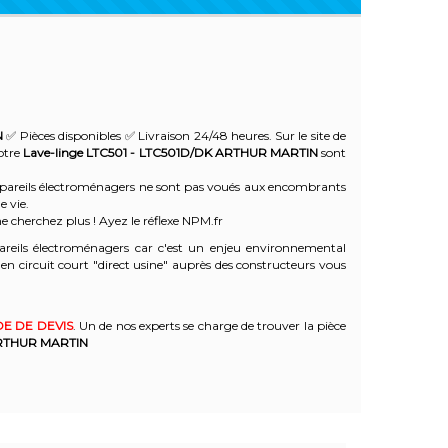
N
✅ Pièces disponibles ✅ Livraison 24/48 heures. Sur le site de
votre
Lave-linge LTC501 - LTC501D/DK
ARTHUR MARTIN
sont
 appareils électroménagers ne sont pas voués aux encombrants
e vie.
e cherchez plus ! Ayez le réflexe NPM.fr
reils électroménagers car c'est un enjeu environnemental
 circuit court "direct usine" auprès des constructeurs vous
E DE DEVIS
. Un de nos experts se charge de trouver la pièce
RTHUR MARTIN