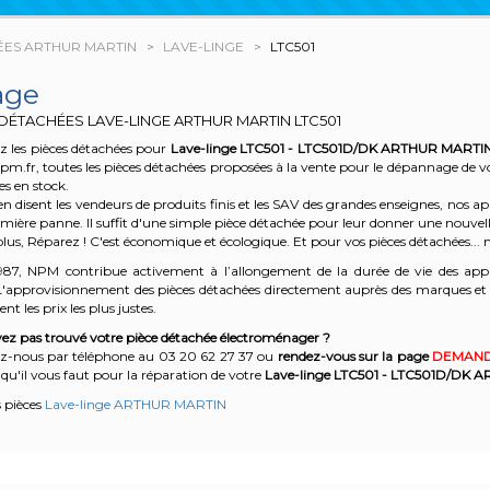
ÉES ARTHUR MARTIN
LAVE-LINGE
LTC501
age
 DÉTACHÉES LAVE-LINGE ARTHUR MARTIN
LTC501
z les pièces détachées pour
Lave-linge LTC501 - LTC501D/DK
ARTHUR MARTI
npm.fr, toutes les pièces détachées proposées à la vente pour le dépannage de 
es en stock.
n disent les vendeurs de produits finis et les SAV des grandes enseignes, nos
emière panne. Il suffit d'une simple pièce détachée pour leur donner une nouvell
plus, Réparez ! C'est économique et écologique. Et
pour vos pièces détachées... n
987, NPM contribue activement à l’allongement de la durée de vie des appa
'approvisionnement des pièces détachées directement auprès des marques et en
nt les prix les plus justes.
ez pas trouvé votre pièce détachée électroménager ?
z-nous par téléphone a
u 03 20 62 27 37
o
u
rendez-vous sur la page
DEMAND
qu'il vous faut pour la réparation de votre
Lave-linge LTC501 - LTC501D/DK
A
s pièces
Lave-linge ARTHUR MARTIN