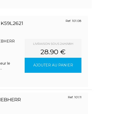
Ref. 101.08
 K59L2621
LIEBHERR
LIVRAISON SOUS 24H/48H
28.90 €
eur le
AJOUTER AU PANIER
.
Ref. 101.11
IEBHERR