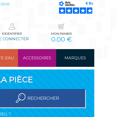
DEVIS
S'IDENTIFIER
MON PANIER
0.00 €
E CONNECTER
FE-EAU
ACCESSOIRES
MARQUES
A PIÈCE
RECHERCHER
EIL ?