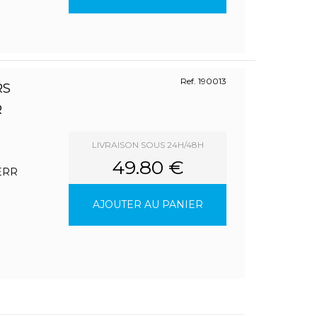
Ref. 190013
RS
R
LIVRAISON SOUS 24H/48H
49.80 €
HERR
AJOUTER AU PANIER