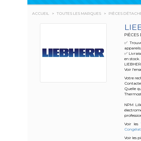
ACCUEIL
TOUTES LES MARQUES
PIÈCES DÉTACH
LIE
PIÈCES
✅ Trouve
appareils
✅ Livrai
en stock.
LIEBHE
Voir l'en
Votre re
Contacte
Quelle qu
Thermost
NPM Lille
électrom
profession
Voir les
Congélat
Voir les 