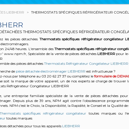
ÉES LIEBHERR
THERMOSTATS SPÉCIFIQUES RÉFRIGÉRATEUR CONGÉL
BHERR
 DÉTACHÉES THERMOSTATS SPÉCIFIQUES RÉFRIGÉRATEUR CONGÉLA
z les pièces détachées
Thermostats spécifiques réfrigérateur congélateur
L
 électroménagers.
son 24/48 heures. L'ensemble des
Thermostats spécifiques réfrigérateur congél
 ✅ www.npm.fr, Spécialiste de la vente de pièces détachées
LIEBHERR
pour le
RR
semble des pièces détachées
Thermostats Réfrigérateur Congélateur LIEBHERR
cherche de
pièce détachée électroménager LIEBHERR
est infructueuse ?
z-nous par téléphone au 03 20 62 27 37
ou complétez le
formulaire de DEM
e soit la marque de votre appareil, un de nos experts se charge de trouver l
ats Réfrigérateur Congélateur LIEBHERR
, une entreprise familiale spécialiste de la vente de pièces détachées pour 
énager. Depuis plus de 39 ans, NPM agit contre l’obsolescence programmée e
nels. NPM c'est le Choix, la Disponibilité, la Rapidité, le Conseil et la Qualité de 
Thermostats spécifiques réfrigérateur congélateur
toutes marques ou l'e
eur
toutes marques
pièces détachées pour tous les appareils
LIEBHERR