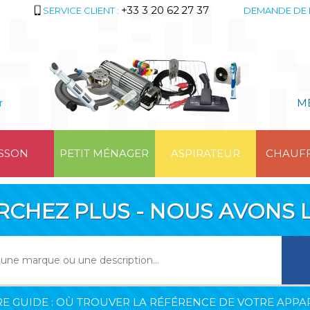
+33 3 20 62 27 37
SERVICE CLIENT :
DEMANDE DE 
r
M
SSON
PETIT MÉNAGER
ASPIRATEUR
CHAUF
RCHEZ PLUS - NOUS AVONS L
E GUIDE : OÙ TROUVER LA RÉFÉRENCE DE VOTRE APPAR