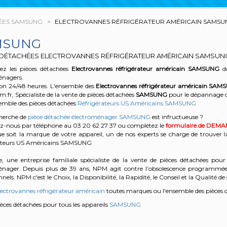
ÉES SAMSUNG
ELECTROVANNES RÉFRIGÉRATEUR AMÉRICAIN SAMSU
MSUNG
 DÉTACHÉES ELECTROVANNES RÉFRIGÉRATEUR AMÉRICAIN SAMSUN
z les pièces détachées
Electrovannes réfrigérateur américain
SAMSUNG
do
énagers.
son 24/48 heures. L'ensemble des
Electrovannes réfrigérateur américain
SAMS
r, Spécialiste de la vente de pièces détachées
SAMSUNG
pour le dépannage 
semble des pièces détachées
Réfrigérateurs US Américains SAMSUNG
cherche de
pièce détachée électroménager SAMSUNG
est infructueuse ?
z-nous par téléphone au 03 20 62 27 37
ou complétez le
formulaire de DEM
e soit la marque de votre appareil, un de nos experts se charge de trouver l
ateurs US Américains SAMSUNG
, une entreprise familiale spécialiste de la vente de pièces détachées pour 
énager. Depuis plus de 39 ans, NPM agit contre l’obsolescence programmée e
nels. NPM c'est le Choix, la Disponibilité, la Rapidité, le Conseil et la Qualité de 
lectrovannes réfrigérateur américain
toutes marques ou l'ensemble des pièces 
pièces détachées pour tous les appareils
SAMSUNG