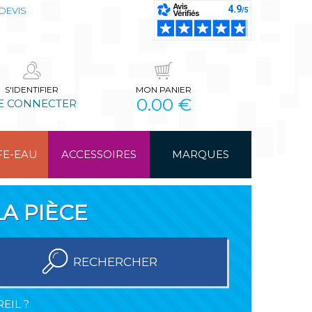
DEVIS
S'IDENTIFIER
MON PANIER
0.00 €
E CONNECTER
FE-EAU
ACCESSOIRES
MARQUES
A PIÈCE
RECHERCHER
EIL ?