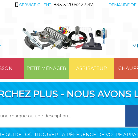
+33 3 20 62 27 37
SERVICE CLIENT :
DEMANDE DE 
r
M
SSON
PETIT MÉNAGER
ASPIRATEUR
CHAUF
RCHEZ PLUS - NOUS AVONS L
E GUIDE : OÙ TROUVER LA RÉFÉRENCE DE VOTRE APPAR