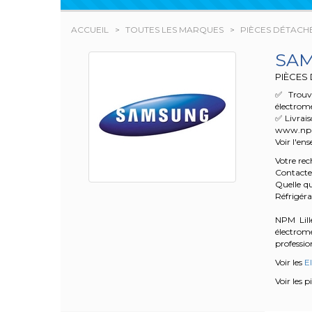
ACCUEIL
TOUTES LES MARQUES
PIÈCES DÉTACH
SA
PIÈCES
✅ Trouve
électrom
✅ Livrai
www.npm.f
Voir l'en
Votre re
Contacte
Quelle qu
Réfrigér
NPM Lille
électrom
profession
Voir les
E
Voir les 