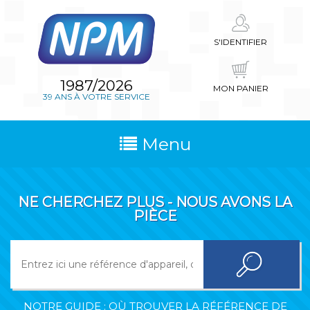
S'IDENTIFIER
1987/2026
MON PANIER
39 ANS À VOTRE SERVICE
Menu
NE CHERCHEZ PLUS - NOUS AVONS LA
PIÈCE
NOTRE GUIDE : OÙ TROUVER LA RÉFÉRENCE DE